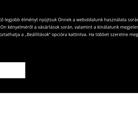
vinni üzleteinkbe. Kérjük,
ető legjobb élményt nyújtsuk Önnek a weboldalunk használata során
Ön kényelméről a vásárlások során, valamint a kínálatunk megjelen
tathatja a „Beállítások” opcióra kattintva. Ha többet szeretne megt