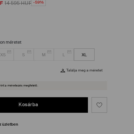
-59%
F
14 595
HUF
zon méretet
XS
S
M
L
XL
Találja meg a méretet
rint a méretezés megfelelő.
Kosárba
z üzletben