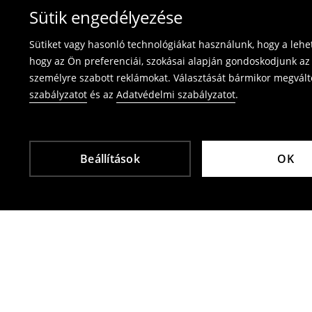
Fürdőruhákat és pizsamákat nem lehet vissza
Sütik engedélyezése
használja az online visszaküldési űrlapot.
Sütiket vagy hasonló technológiákat használunk, hogy a leh
⟶
Termék visszavétel
hogy az Ön preferenciái, szokásai alapján gondoskodjunk az 
személyre szabott reklámokat. Választását bármikor megváltoz
szabályzatot
és az
Adatvédelmi szabályzatot
.
Beállítások
OK