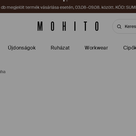
on vár az alkalmazásban! Szerezd meg most!
Alkalmazás letöltés
Újdonságok
Ruházat
Workwear
Cipő
uha