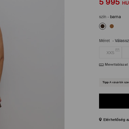
5 995
HU
szín
-
barna
Méret
-
Válass
XXS
Mérettáblázat
Tipp
A vásárlók sze
Elérhetőség a