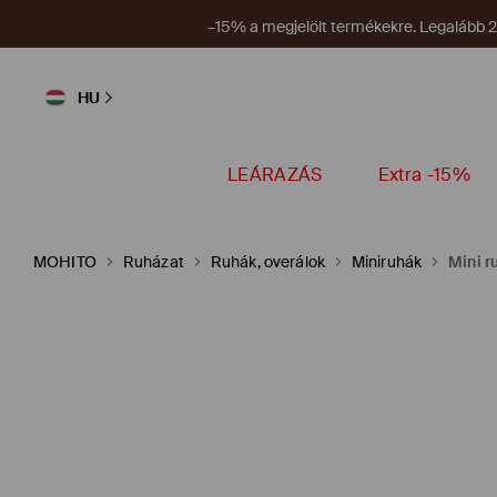
Új kup
HU
LEÁRAZÁS
Extra -15%
MOHITO
Ruházat
Ruhák, overálok
Miniruhák
Mini r