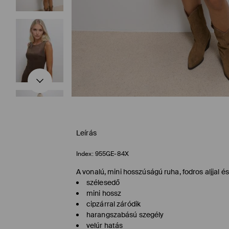
Leírás
Index:
955GE-84X
A vonalú, mini hosszúságú ruha, fodros aljjal é
szélesedő
mini hossz
cipzárral záródik
harangszabású szegély
velúr hatás