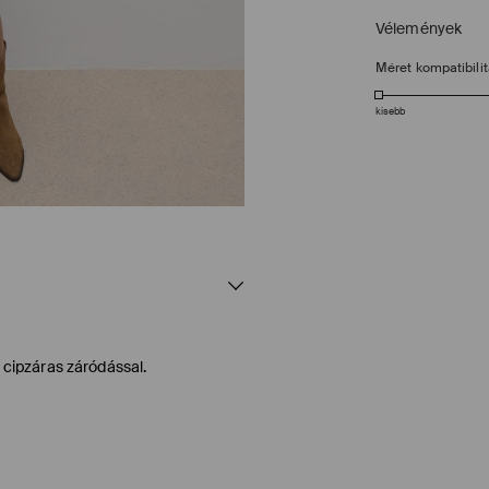
Vélemények
Méret kompatibili
kisebb
s cipzáras záródással.