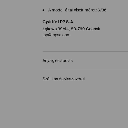
A modell által viselt méret: S/36
Gyártó
:
LPP S.A.
Łąkowa 39/44, 80-769 Gdańsk
lpp@lppsa.com
Anyag és ápolás
ELSŐ SZÖVET
:
95% POLIÉSZTER, 5% ELASZTÁN
Szállítás és visszavétel
GÉPI MOSÁS MAX.HŐMÉRSÉKLETEN. 20° C 
Szállítási irányelvek
HASONLÓ SZÍNŰEKKEL KELL MOSNI
FEHÉRÍTŐSZER HASZNÁLATA TILOS
Áruházi átvétel MOHITO (1-6 munkanap)
TILOS VASALNI
0,00 HUF
/ Online fizetés (PayPal, PayU, Googl
TILOS A VEGYI TISZTÍTÁS
Packeta átvevőhelyek (1-6 munkanap)