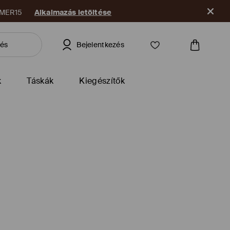
e
Bejelentkezés
k
Táskák
Kiegészítők