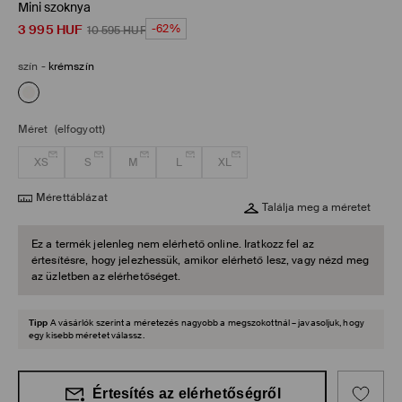
Mini szoknya
3 995
HUF
-62%
10 595
HUF
szín
-
krémszín
Méret
(elfogyott)
XS
S
M
L
XL
Mérettáblázat
Találja meg a méretet
Ez a termék jelenleg nem elérhető online. Iratkozz fel az
értesítésre, hogy jelezhessük, amikor elérhető lesz, vagy nézd meg
az üzletben az elérhetőséget.
Tipp
A vásárlók szerint a méretezés nagyobb a megszokottnál – javasoljuk, hogy
egy kisebb méretet válassz.
Értesítés az elérhetőségről