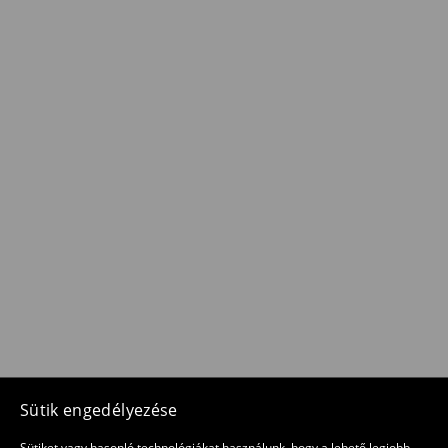
Sütik engedélyezése
Sütiket vagy hasonló technológiákat használunk, hogy a lehető legjobb