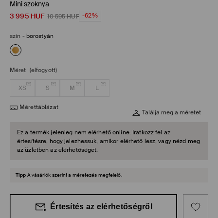
Mini szoknya
3 995
HUF
-62%
10 595
HUF
szín
-
borostyán
Méret
(elfogyott)
XS
S
M
L
Mérettáblázat
Találja meg a méretet
Ez a termék jelenleg nem elérhető online. Iratkozz fel az
értesítésre, hogy jelezhessük, amikor elérhető lesz, vagy nézd meg
az üzletben az elérhetőséget.
Tipp
A vásárlók szerint a méretezés megfelelő.
Értesítés az elérhetőségről