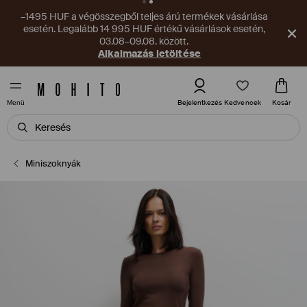
–1495 HUF a végösszegből teljes árú termékek vásárlása
esetén. Legalább 14 995 HUF értékű vásárlások esetén,
03.08–09.08. között.
Alkalmazás letöltése
Kedvencek
Bejelentkezés
Kosár
Menü
Miniszoknyák