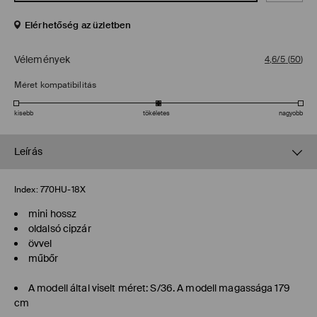
Elérhetőség az üzletben
Vélemények
4,6/5
(
50
)
Méret kompatibilitás
kisebb
tökéletes
nagyobb
Leírás
Index:
770HU-18X
mini hossz
oldalsó cipzár
övvel
műbőr
A modell által viselt méret: S/36. A modell magassága 179
cm