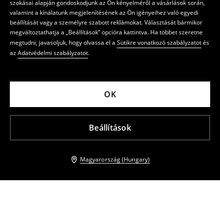
szokásai alapján gondoskodjunk az Ön kényelméről a vásárlások során,
valamint a kínálatunk megjelenítésének az Ön igényeihez való egyedi
beállítását vagy a személyre szabott reklámokat. Választását bármikor
megváltoztathatja a „Beállítások” opcióra kattintva. Ha többet szeretne
megtudni, javasoljuk, hogy olvassa el a
Sütikre vonatkozó szabályzatot
és
az
Adatvédelmi szabályzatot
.
OK
Beállítások
Magyarország (Hungary)