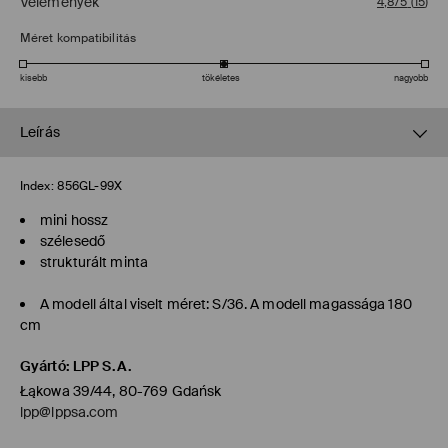
Vélemények
4,8/5
(
15
)
Méret kompatibilitás
kisebb
tökéletes
nagyobb
Leírás
Index:
856GL-99X
mini hossz
szélesedő
strukturált minta
A modell által viselt méret: S/36. A modell magassága 180
cm
Gyártó
:
LPP S.A.
Łąkowa 39/44, 80-769 Gdańsk
lpp@lppsa.com