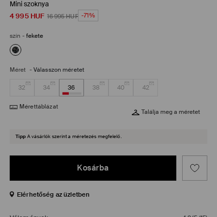
Mini szoknya
4 995
HUF
-71%
16 995
HUF
szín
-
fekete
Méret
-
Válasszon méretet
32
34
36
38
40
42
Mérettáblázat
Találja meg a méretet
Tipp
A vásárlók szerint a méretezés megfelelő.
Kosárba
Elérhetőség az üzletben