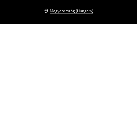
Magyarország (Hungary)
Más vásárlók is választották
Nadrág
Széles szárú nadrág
4995
HUF
6995
HUF
10995
HUF
13995
HUF
Széles szárú nadrág
Rövid ujjú póló
8995
HUF
13995
HUF
3995
HUF
5995
HUF