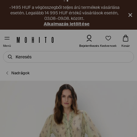
–1495 HUF a végösszegből teljes árú termékek vásárlása
esetén. Legalább 14 995 HUF értékű vásárlások esetén,
03.08–09.08. között.
Alkalmazás letöltése
Kedvencek
Bejelentkezés
Kosár
Menü
Nadrágok