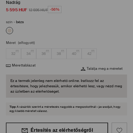
Nadrág
5 595
HUF
-56%
12 595
HUF
szín
-
bézs
Méret
(elfogyott)
32
34
36
38
40
42
Mérettáblázat
Találja meg a méretet
Ez a termék jelenleg nem elérhető online. Iratkozz fel az
értesítésre, hogy jelezhessük, amikor elérhető lesz, vagy nézd meg
az üzletben az elérhetőséget.
Tipp
A vásárlók szerint a méretezés nagyobb a megszokottnál – javasoljuk, hogy
egy kisebb méretet válassz.
Értesítés az elérhetőségről