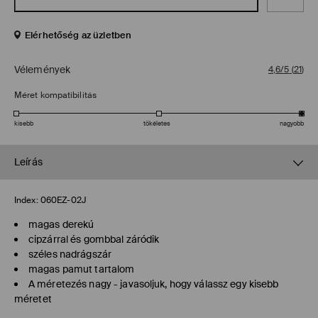
Elérhetőség az üzletben
Vélemények
4,6/5
(
21
)
Méret kompatibilitás
kisebb
tökéletes
nagyobb
Leírás
Index:
060EZ-02J
magas derekú
cipzárral és gombbal záródik
széles nadrágszár
magas pamut tartalom
A méretezés nagy - javasoljuk, hogy válassz egy kisebb
méretet