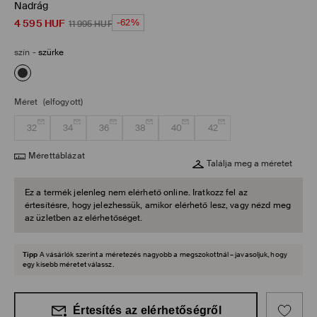
Nadrág
4 595
HUF
-62%
11 995
HUF
szín
-
szürke
Méret
(elfogyott)
32
34
36
38
40
42
Mérettáblázat
Találja meg a méretet
Ez a termék jelenleg nem elérhető online. Iratkozz fel az
értesítésre, hogy jelezhessük, amikor elérhető lesz, vagy nézd meg
az üzletben az elérhetőséget.
Tipp
A vásárlók szerint a méretezés nagyobb a megszokottnál – javasoljuk, hogy
egy kisebb méretet válassz.
Értesítés az elérhetőségről