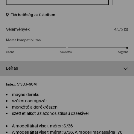
Elérhetőség az üzletben
Vélemények
4,5/5
(
2
)
Méret kompatibilitás
kisebb
tökéletes
nagyobb
Leírás
Index:
513DJ-90M
magas derekú
széles nadrágszár
megkötő a derékrészen
szettet alkot az azonos stílusú dzsekivel
A modell által viselt méret: S/36
A modell által viselt méret: S/36. A modell magassága 176