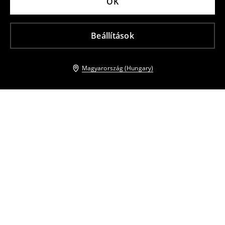
OK
Beállítások
Magyarország (Hungary)
Más vásárlók is választották
Női kesztyű
Irodai kézitáska