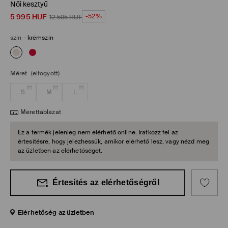
Női kesztyű
5 995
HUF
-52%
12 595
HUF
szín
-
krémszín
Méret
(elfogyott)
S
M
L
Mérettáblázat
Ez a termék jelenleg nem elérhető online. Iratkozz fel az
értesítésre, hogy jelezhessük, amikor elérhető lesz, vagy nézd meg
az üzletben az elérhetőséget.
Értesítés az elérhetőségről
Elérhetőség az üzletben