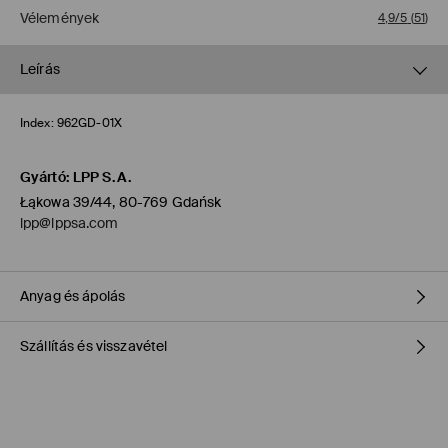
Vélemények
4,9/5
(
51
)
Leírás
Index:
962GD-01X
Gyártó
:
LPP S.A.
Łąkowa 39/44, 80-769 Gdańsk
lpp@lppsa.com
Anyag és ápolás
Szállítás és visszavétel
Fő anya
:
100% BŐR
Tömőanyag
:
100% POLIÉSZTER
Szállítási irányelvek
MOSNI TILOS
FEHÉRÍTŐSZER HASZNÁLATA TILOS