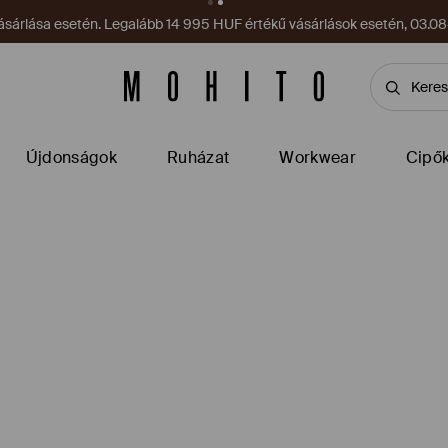
sárlása esetén. Legalább 14 995 HUF értékű vásárlások esetén, 03.08–
Újdonságok
Ruházat
Workwear
Cipő