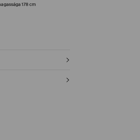
l magassága 178 cm
 ELASZTÁN
e Pay)
e Pay)