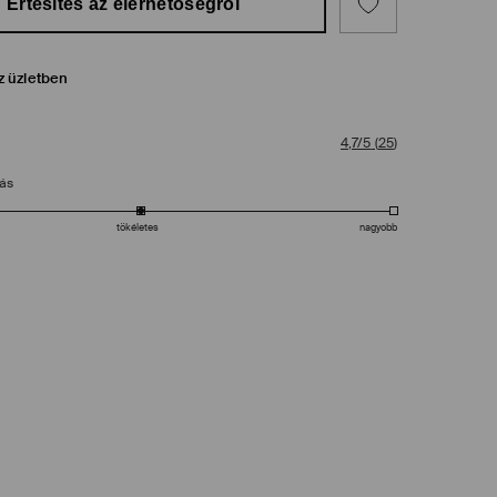
Értesítés az elérhetőségről
z üzletben
4,7/5
(
25
)
tás
tökéletes
nagyobb