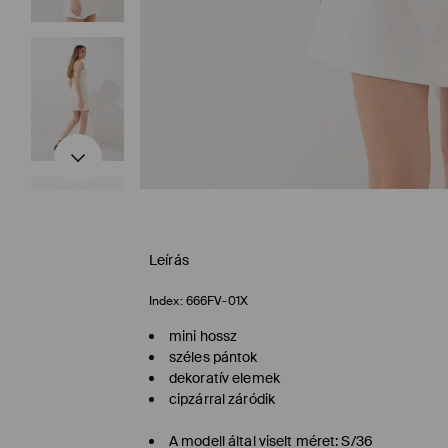
Leírás
Index:
666FV-01X
mini hossz
széles pántok
dekoratív elemek
cipzárral záródik
A modell által viselt méret: S/36