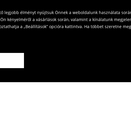
ető legjobb élményt nyújtsuk Önnek a weboldalunk használata során
Ön kényelméről a vásárlások során, valamint a kínálatunk megjelen
tathatja a „Beállítások” opcióra kattintva. Ha többet szeretne megt