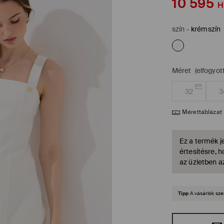
10 595
H
szín
-
krémszín
Méret
(elfogyott
32
3
Mérettáblázat
Ez a termék je
értesítésre, 
az üzletben a
Tipp
A vásárlók sze