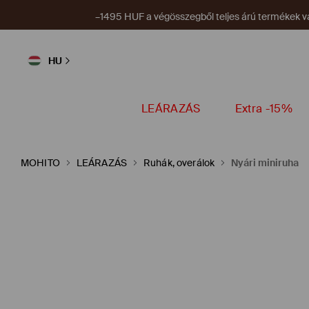
–1495 HUF a végösszegből teljes árú termékek vá
HU
LEÁRAZÁS
Extra -15%
MOHITO
LEÁRAZÁS
Ruhák, overálok
Nyári miniruha