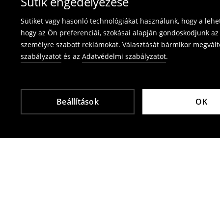
Sütik engedélyezése
használja az online visszaküldési űrlapot.
Sütiket vagy hasonló technológiákat használunk, hogy a leh
⟶
Termék visszavétel
hogy az Ön preferenciái, szokásai alapján gondoskodjunk az 
személyre szabott reklámokat. Választását bármikor megváltoz
szabályzatot
és az
Adatvédelmi szabályzatot
.
Beállítások
OK