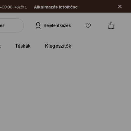
09.08. között.
Alkalmazás letöltése
Bejelentkezés
k
Táskák
Kiegészítők