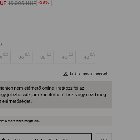
-38%
UF
16 995
HUF
)
4
36
38
40
42
Találja meg a méretet
lenleg nem elérhető online. Iratkozz fel az
hogy jelezhessük, amikor elérhető lesz, vagy nézd meg
z elérhetőséget.
rint a méretezés megfelelő.