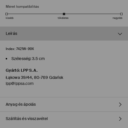
Méret kompatibilitás
kisebb
tökéletes
nagyobb
Leírás
Index:
7421W-99X
Szélesség: 3.5 cm
Gyártó
:
LPP S.A.
Łąkowa 39/44, 80-769 Gdańsk
lpp@lppsa.com
Anyag és ápolás
Szállítás és visszavétel
ELSŐ CIKK
:
100% POLIURETÁN