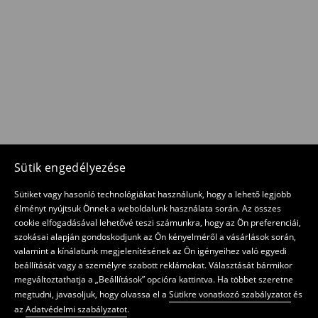
Sütik engedélyezése
Sütiket vagy hasonló technológiákat használunk, hogy a lehető legjobb
élményt nyújtsuk Önnek a weboldalunk használata során. Az összes
cookie elfogadásával lehetővé teszi számunkra, hogy az Ön preferenciái,
szokásai alapján gondoskodjunk az Ön kényelméről a vásárlások során,
valamint a kínálatunk megjelenítésének az Ön igényeihez való egyedi
beállítását vagy a személyre szabott reklámokat. Választását bármikor
megváltoztathatja a „Beállítások” opcióra kattintva. Ha többet szeretne
megtudni, javasoljuk, hogy olvassa el a
Sütikre vonatkozó szabályzatot
és
az
Adatvédelmi szabályzatot
.