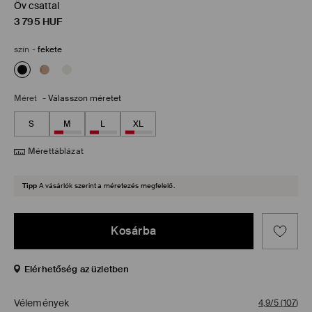
Öv csattal
3 795
HUF
szín
-
fekete
Méret
-
Válasszon méretet
S
M
L
XL
Mérettáblázat
Tipp
A vásárlók szerint a méretezés megfelelő.
Kosárba
Elérhetőség az üzletben
Vélemények
4,9/5
(
107
)