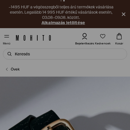
–1495 HUF a végösszegből teljes árú termékek vásárlása
esetén. Legalább 14 995 HUF értékű vásárlások esetén,
03.08–09.08. között.
Alkalmazás letöltése
Kedvencek
Bejelentkezés
Kosár
Menü
Övek