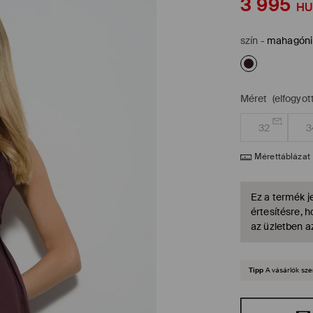
3 995
HU
szín
-
mahagóni
Méret
(elfogyott
32
3
Mérettáblázat
Ez a termék je
értesítésre, 
az üzletben a
Tipp
A vásárlók sze