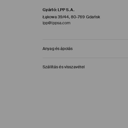
Gyártó
:
LPP S.A.
Łąkowa 39/44, 80-769 Gdańsk
lpp@lppsa.com
Anyag és ápolás
ELSŐ SZÖVET
:
100% PAMUT
Szállítás és visszavétel
VISSZÁJÁRA FORDÍTOTT OLDALÁN KELL VASALNI
Szállítási irányelvek
FEHÉRÍTŐSZER HASZNÁLATA TILOS
MAX. 110° C VASALHATÓ - PÁRA NÉLKÜL
Áruházi átvétel MOHITO (1-6 munkanap)
TILOS A VEGYI TISZTÍTÁS
0,00 HUF
/ Online fizetés (PayPal, PayU, Googl
GÉPIMOSÁS MAX. 30° C
Packeta átvevőhelyek (1-6 munkanap)
1195 HUF
/ Online fizetés (PayPal, PayU, Googl
TILOS FORGÓDOBOS SZÁRÍTÓGÉPBEN SZÁRÍ