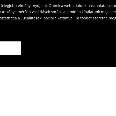
ető legjobb élményt nyújtsuk Önnek a weboldalunk használata során
Ön kényelméről a vásárlások során, valamint a kínálatunk megjelen
tathatja a „Beállítások” opcióra kattintva. Ha többet szeretne megt