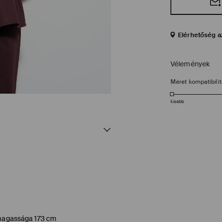
Elérhetőség a
Vélemények
Méret kompatibili
kisebb
l magassága 173 cm