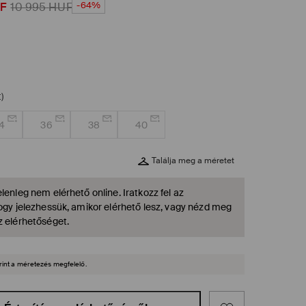
-64%
F
10 995
HUF
)
4
36
38
40
Találja meg a méretet
lenleg nem elérhető online. Iratkozz fel az
hogy jelezhessük, amikor elérhető lesz, vagy nézd meg
z elérhetőséget.
rint a méretezés megfelelő.