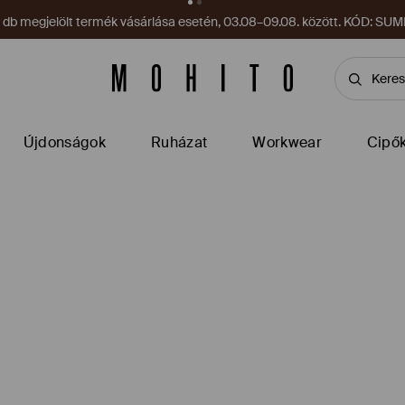
on vár az alkalmazásban! Szerezd meg most!
Alkalmazás letöltés
Újdonságok
Ruházat
Workwear
Cipő