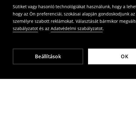
Sütiket vagy hasonló technológiákat használunk, hogy a leh
⟶
Termék visszavétel
hogy az Ön preferenciái, szokásai alapján gondoskodjunk az 
személyre szabott reklámokat. Választását bármikor megváltoz
szabályzatot
és az
Adatvédelmi szabályzatot
.
Beállítások
OK