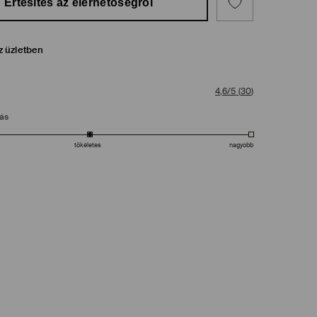
Értesítés az elérhetőségről
z üzletben
4,6/5
(
30
)
tás
tökéletes
nagyobb