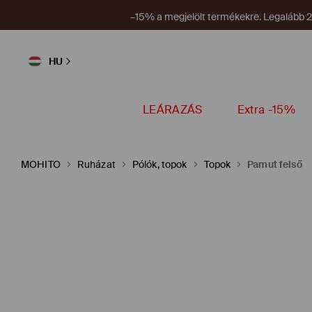
Új kup
HU
LEÁRAZÁS
Extra -15%
MOHITO
Ruházat
Pólók, topok
Topok
Pamut felső