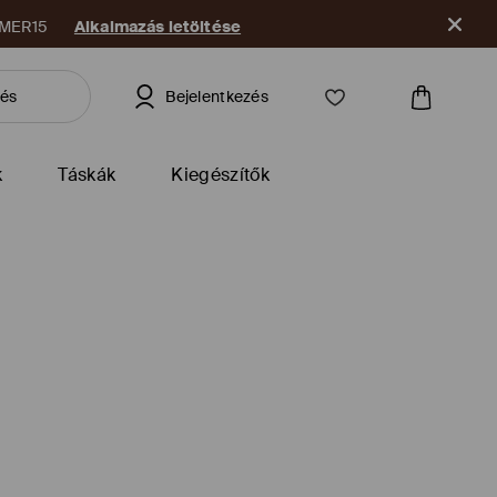
e
Bejelentkezés
k
Táskák
Kiegészítők