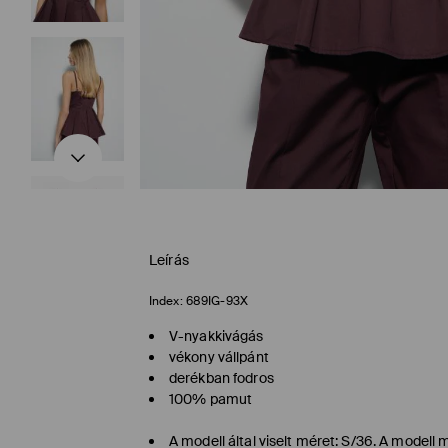
Leírás
Index:
689IG-93X
V-nyakkivágás
vékony vállpánt
derékban fodros
100% pamut
A modell által viselt méret: S/36. A model