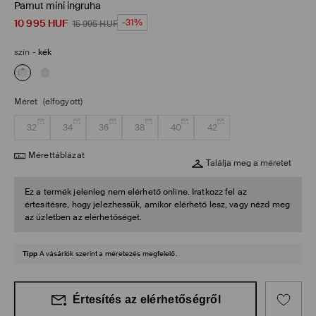
Pamut mini ingruha
10 995
HUF
-31%
15 995
HUF
szín
-
kék
Méret
(elfogyott)
32
34
36
38
40
42
Mérettáblázat
Találja meg a méretet
Ez a termék jelenleg nem elérhető online. Iratkozz fel az
értesítésre, hogy jelezhessük, amikor elérhető lesz, vagy nézd meg
az üzletben az elérhetőséget.
Tipp
A vásárlók szerint a méretezés megfelelő.
Értesítés az elérhetőségről