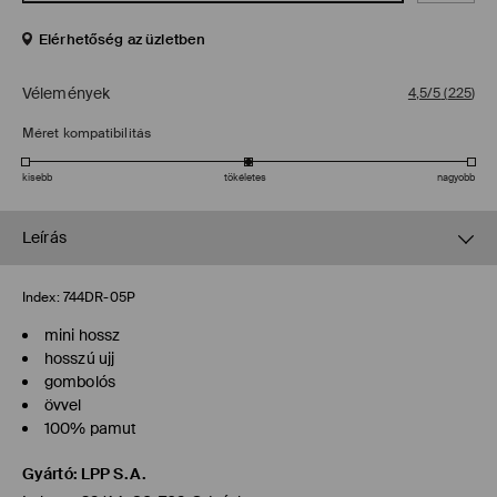
Elérhetőség az üzletben
Vélemények
4,5/5
(
225
)
Méret kompatibilitás
kisebb
tökéletes
nagyobb
Leírás
Index:
744DR-05P
mini hossz
hosszú ujj
gombolós
övvel
100% pamut
Gyártó
:
LPP S.A.