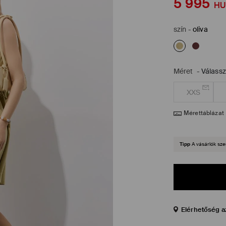
5 995
HU
szín
-
oliva
Méret
-
Válass
XXS
Mérettáblázat
Tipp
A vásárlók sze
Elérhetőség a