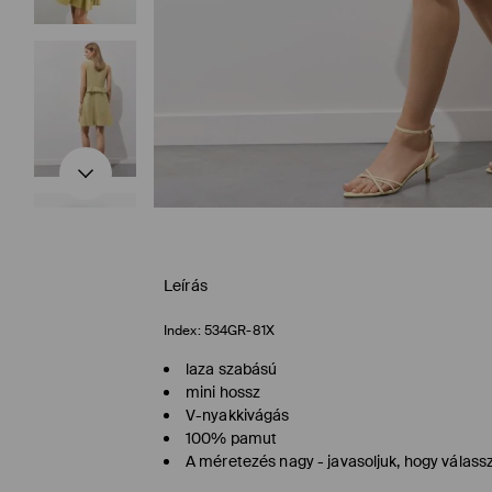
Leírás
Index:
534GR-81X
laza szabású
mini hossz
V-nyakkivágás
100% pamut
A méretezés nagy - javasoljuk, hogy válass