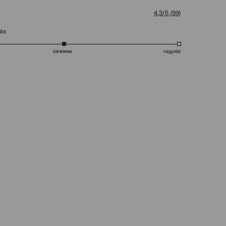
4,3/5
(
99
)
tás
tökéletes
nagyobb