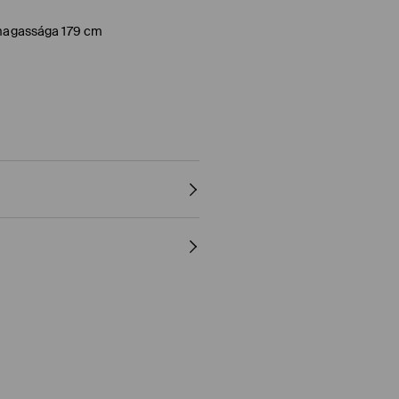
l magassága 179 cm
- NORMÁL FOLYAMAT
e Pay)