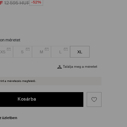
-52%
F
12 595
HUF
zon méretet
XS
S
M
L
XL
Találja meg a méretet
rint a méretezés megfelelő.
Kosárba
z üzletben