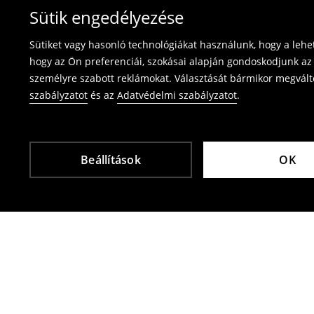
Fürdőruhákat és pizsamákat nem lehet vissza
Sütik engedélyezése
használja az online visszaküldési űrlapot.
Sütiket vagy hasonló technológiákat használunk, hogy a leh
⟶
Termék visszavétel
hogy az Ön preferenciái, szokásai alapján gondoskodjunk az 
személyre szabott reklámokat. Választását bármikor megváltoz
szabályzatot
és az
Adatvédelmi szabályzatot
.
Beállítások
OK