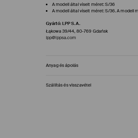
A modell által viselt méret: S/36
A modell által viselt méret: S/36. A model
Gyártó
:
LPP S.A.
Łąkowa 39/44, 80-769 Gdańsk
lpp@lppsa.com
Anyag és ápolás
ELSŐ SZÖVET
:
100% PAMUT
Szállítás és visszavétel
GÉPI MOSÁS MAX.HŐMÉRSÉKLETEN. 20° C 
Szállítási irányelvek
VISSZÁJÁRA FORDÍTOTT OLDALÁN KELL VASALNI
FEHÉRÍTŐSZER HASZNÁLATA TILOS
Áruházi átvétel MOHITO (1-6 munkanap)
MAX. 110° C VASALHATÓ - PÁRA NÉLKÜL
0,00 HUF
/ Online fizetés (PayPal, PayU, Googl
TILOS A VEGYI TISZTÍTÁS
Packeta átvevőhelyek (1-6 munkanap)