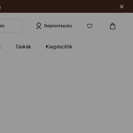
e
Bejelentkezés
k
Táskák
Kiegészítők