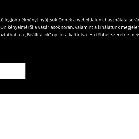
vinni üzleteinkbe. Kérjük,
ető legjobb élményt nyújtsuk Önnek a weboldalunk használata során
Ön kényelméről a vásárlások során, valamint a kínálatunk megjelen
tathatja a „Beállítások” opcióra kattintva. Ha többet szeretne megt