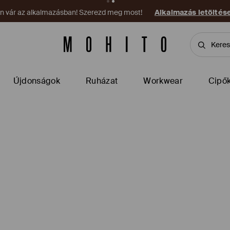
on vár az alkalmazásban! Szerezd meg most!
Alkalmazás letöltés
Újdonságok
Ruházat
Workwear
Cipő