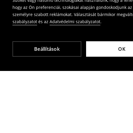
Sütiket vagy hasonló technológiákat használunk, hogy a leh
⟶
Termék visszavétel
hogy az Ön preferenciái, szokásai alapján gondoskodjunk az 
személyre szabott reklámokat. Választását bármikor megváltoz
szabályzatot
és az
Adatvédelmi szabályzatot
.
Beállítások
OK