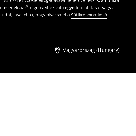
. Az összes cookie elfogadásával lehetővé teszi számunkra,
ítésének az Ön igényeihez való egyedi beállítását vagy a
udni, javasoljuk, hogy olvassa el a
Sütikre vonatkozó
Magyarország (Hungary)