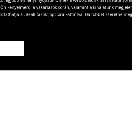
ető legjobb élményt nyújtsuk Önnek a weboldalunk használata során
Ön kényelméről a vásárlások során, valamint a kínálatunk megjelen
tathatja a „Beállítások” opcióra kattintva. Ha többet szeretne megt