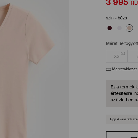
3 995
HU
szín
-
bézs
Méret
(elfogyott
XS
Mérettáblázat
Ez a termék je
értesítésre, 
az üzletben a
Tipp
A vásárlók sze