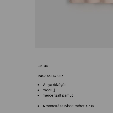
Leírás
Index:
551HG-08X
V-nyakkivágás
rövid ujj
mercerizált pamut
A modell által viselt méret: S/36