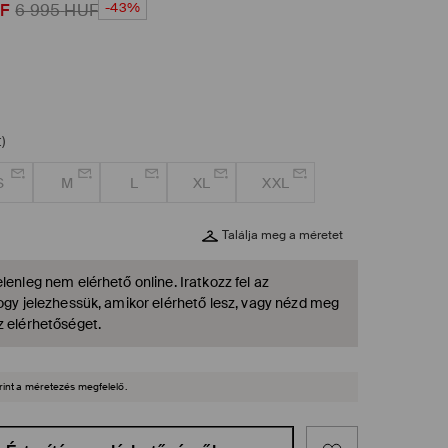
-43%
F
6 995
HUF
)
S
M
L
XL
XXL
Találja meg a méretet
lenleg nem elérhető online. Iratkozz fel az
hogy jelezhessük, amikor elérhető lesz, vagy nézd meg
z elérhetőséget.
rint a méretezés megfelelő.