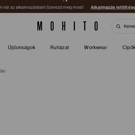
on vár az alkalmazásban! Szerezd meg most!
Alkalmazás letöltés
Újdonságok
Ruházat
Workwear
Cipő
óló