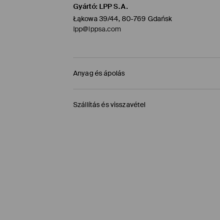
Gyártó
:
LPP S.A.
Łąkowa 39/44, 80-769 Gdańsk
lpp@lppsa.com
Anyag és ápolás
ELSŐ SZÖVET
:
100% PAMUT
Szállítás és visszavétel
GÉPI MOSÁS MAX.HŐMÉRSÉKLETEN. 20° C 
Szállítási irányelvek
VISSZÁJÁRA FORDÍTOTT OLDALÁN KELL VASALNI
FEHÉRÍTŐSZER HASZNÁLATA TILOS
Áruházi átvétel MOHITO (1-6 munkanap)
MAX. 110° C VASALHATÓ - PÁRA NÉLKÜL
0,00 HUF
/ Online fizetés (PayPal, PayU, Googl
TILOS A VEGYI TISZTÍTÁS
Packeta átvevőhelyek (1-6 munkanap)
1195 HUF
/ Online fizetés (PayPal, PayU, Googl
TILOS FORGÓDOBOS SZÁRÍTÓGÉPBEN SZÁRÍ
DPD Pickup Point (1-6 munkanap)