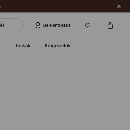
e
Bejelentkezés
k
Táskák
Kiegészítők