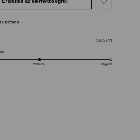
Értesítés az elérhetőségről
z üzletben
4,8/5
(
77
)
tás
tökéletes
nagyobb