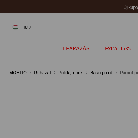
Új kup
HU
LEÁRAZÁS
Extra -15%
MOHITO
Ruházat
Pólók, topok
Basic pólók
Pamut p