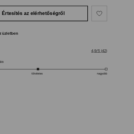
Értesítés az elérhetőségről
z üzletben
4,9/5
(
42
)
tás
tökéletes
nagyobb