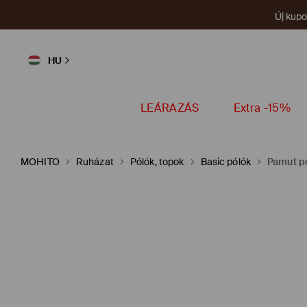
Új kup
HU
LEÁRAZÁS
Extra -15%
MOHITO
Ruházat
Pólók, topok
Basic pólók
Pamut p