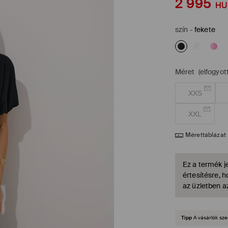
2 995
HU
szín
-
fekete
Méret
(elfogyott
XXS
XXL
Mérettáblázat
Ez a termék je
értesítésre, 
az üzletben a
Tipp
A vásárlók sze