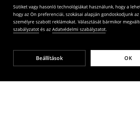
Sütiket vagy hasonló technológiákat használunk, hogy a leh
⟶
Termék visszavétel
hogy az Ön preferenciái, szokásai alapján gondoskodjunk az 
személyre szabott reklámokat. Választását bármikor megváltoz
szabályzatot
és az
Adatvédelmi szabályzatot
.
Beállítások
OK