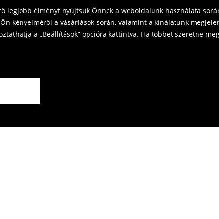
ető legjobb élményt nyújtsuk Önnek a weboldalunk használata során
Ön kényelméről a vásárlások során, valamint a kínálatunk megjelen
tathatja a „Beállítások” opcióra kattintva. Ha többet szeretne megt