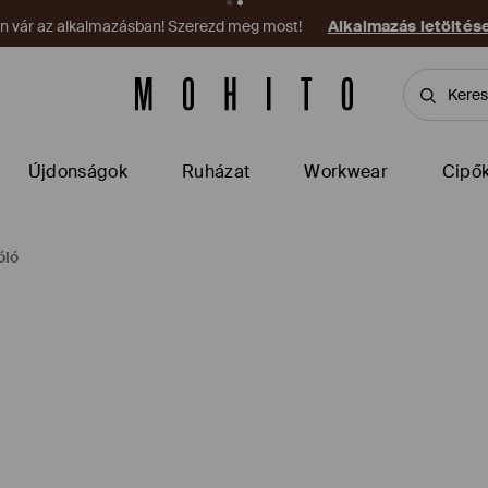
on vár az alkalmazásban! Szerezd meg most!
Alkalmazás letöltés
Újdonságok
Ruházat
Workwear
Cipő
óló