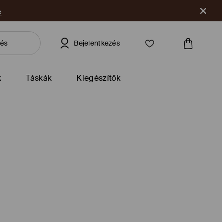
e
Bejelentkezés
k
Táskák
Kiegészítők