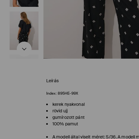
Leírás
Index:
895HE-99X
kerek nyakvonal
rövid ujj
gumírozott pánt
100% pamut
A modell által viselt méret: S/36. A model