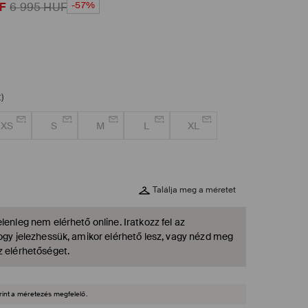
-57%
F
6 995
HUF
)
XS
S
M
L
XL
Találja meg a méretet
lenleg nem elérhető online. Iratkozz fel az
hogy jelezhessük, amikor elérhető lesz, vagy nézd meg
z elérhetőséget.
rint a méretezés megfelelő.