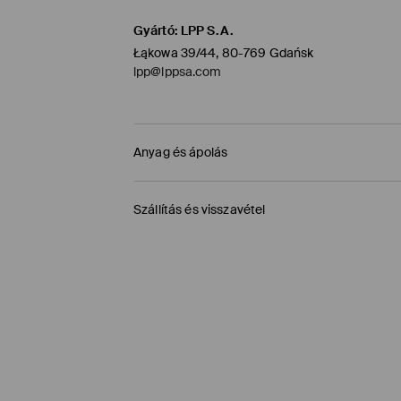
Gyártó
:
LPP S.A.
Łąkowa 39/44, 80-769 Gdańsk
lpp@lppsa.com
Anyag és ápolás
ELSŐ SZÖVET
:
100% PAMUT
Szállítás és visszavétel
GÉPI MOSÁS MAX.HŐMÉRSÉKLETEN. 20° C 
Szállítási irányelvek
VISSZÁJÁRA FORDÍTOTT OLDALÁN KELL VASALNI
FEHÉRÍTŐSZER HASZNÁLATA TILOS
Áruházi átvétel MOHITO (1-6 munkanap)
MAX. 110° C VASALHATÓ - PÁRA NÉLKÜL
0,00 HUF
/ Online fizetés (PayPal, PayU, Googl
TILOS A VEGYI TISZTÍTÁS
Packeta átvevőhelyek (1-6 munkanap)
1195 HUF
/ Online fizetés (PayPal, PayU, Googl
TILOS FORGÓDOBOS SZÁRÍTÓGÉPBEN SZÁRÍ