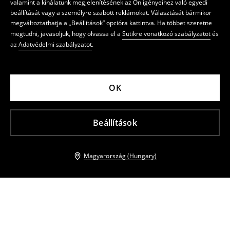
valamint a kínálatunk megjelenítésének az Ön igényeihez való egyedi
beállítását vagy a személyre szabott reklámokat. Választását bármikor
megváltoztathatja a „Beállítások” opcióra kattintva. Ha többet szeretne
megtudni, javasoljuk, hogy olvassa el a
Sütikre vonatkozó szabályzatot
és
az
Adatvédelmi szabályzatot
.
OK
Beállítások
Magyarország (Hungary)