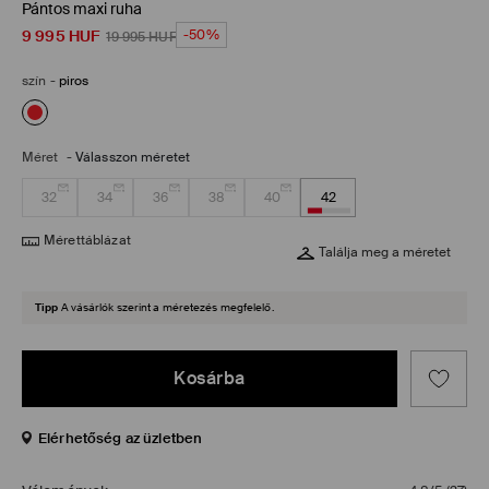
Pántos maxi ruha
9 995
HUF
-50%
19 995
HUF
szín
-
piros
Méret
-
Válasszon méretet
32
34
36
38
40
42
Mérettáblázat
Találja meg a méretet
Tipp
A vásárlók szerint a méretezés megfelelő.
Kosárba
Elérhetőség az üzletben