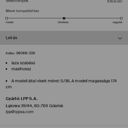
Vélemények
4,8/5
(
37
)
Méret kompatibilitás
kisebb
tökéletes
nagyobb
Leírás
Index:
980KK-33X
laza szabású
maxihossz
A modell által viselt méret: S/36. A modell magassága 174
cm
Gyártó
:
LPP S.A.
Łąkowa 39/44, 80-769 Gdańsk
lpp@lppsa.com