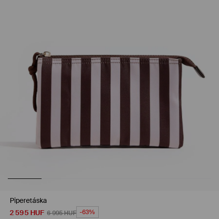
Piperetáska
2 595
HUF
-63%
6 995
HUF