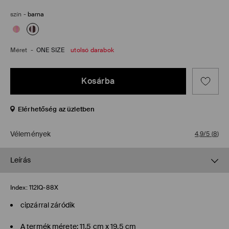
szín
-
barna
Méret
-
ONE SIZE
utolsó darabok
Kosárba
Elérhetőség az üzletben
Vélemények
4,9/5
(
8
)
Leírás
Index:
112IQ-88X
cipzárral záródik
A termék mérete: 11.5 cm x 19.5 cm