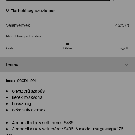
Elérhetőség az üzletben
Vélemények
4,2/5
(
7
)
Méret kompatibilitás
kisebb
tökéletes
nagyobb
Leírás
Index:
060DL-99L
egyszerű szabás
kerek nyakvonal
hosszú ujj
dekoratív elemek
A modell által viselt méret: S/36
A modell által viselt méret: S/36. A modell magassága 176