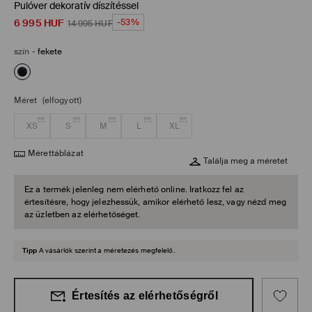
Pulóver dekoratív díszítéssel
6 995
HUF
-53%
14 995
HUF
szín
-
fekete
Méret
(elfogyott)
XS
S
M
L
XL
Mérettáblázat
Találja meg a méretet
Ez a termék jelenleg nem elérhető online. Iratkozz fel az
értesítésre, hogy jelezhessük, amikor elérhető lesz, vagy nézd meg
az üzletben az elérhetőséget.
Tipp
A vásárlók szerint a méretezés megfelelő.
Értesítés az elérhetőségről