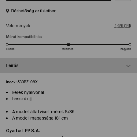
Elérhetőség az üzletben
Vélemények
4,6/5
(
141
)
Méret kompatibilitás
kisebb
tökéletes
nagyobb
Leírás
Index:
539BZ-08X
kerek nyakvonal
hosszú ujj
A modell által viselt méret: S/36
A modell magassága 181 cm
Gyártó
:
LPP S.A.