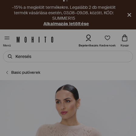
–1495 HUF a végösszegből teljes árú termékek vásárlása
esetén. Legalább 14 995 HUF értékű vásárlások esetén,
03.08–09.08. között.
Alkalmazás letöltése
Kedvencek
Bejelentkezés
Kosár
Menü
Basic pulóverek