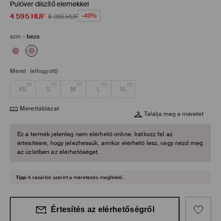
Pulóver díszítő elemekkel
4 595
HUF
-49%
8 995
HUF
szín
-
bézs
Méret
(elfogyott)
XS
S
M
L
XL
Mérettáblázat
Találja meg a méretet
Ez a termék jelenleg nem elérhető online. Iratkozz fel az
értesítésre, hogy jelezhessük, amikor elérhető lesz, vagy nézd meg
az üzletben az elérhetőséget.
Tipp
A vásárlók szerint a méretezés megfelelő.
Értesítés az elérhetőségről