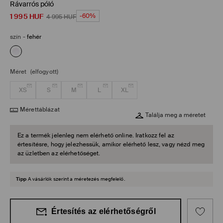
Rávarrós póló
1 995
HUF
-60%
4 995
HUF
szín
-
fehér
Méret
(elfogyott)
XS
S
M
L
XL
Mérettáblázat
Találja meg a méretet
Ez a termék jelenleg nem elérhető online. Iratkozz fel az
értesítésre, hogy jelezhessük, amikor elérhető lesz, vagy nézd meg
az üzletben az elérhetőséget.
Tipp
A vásárlók szerint a méretezés megfelelő.
Értesítés az elérhetőségről