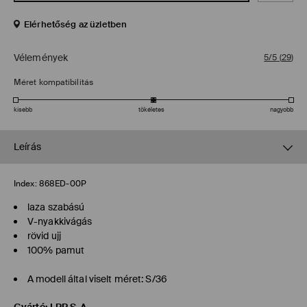
Elérhetőség az üzletben
Vélemények
5/5
(
29
)
Méret kompatibilitás
kisebb
tökéletes
nagyobb
Leírás
Index:
868ED-00P
laza szabású
V-nyakkivágás
rövid ujj
100% pamut
A modell által viselt méret: S/36