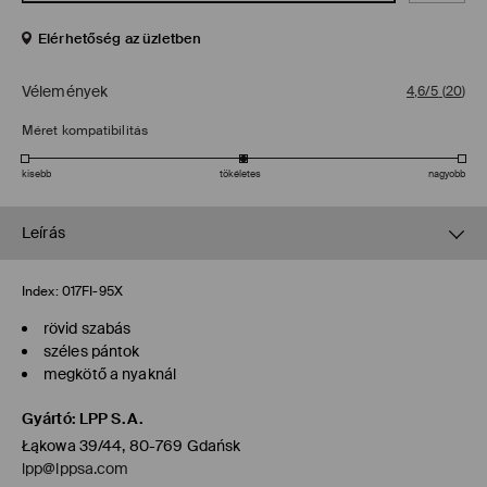
Elérhetőség az üzletben
Vélemények
4,6/5
(
20
)
Méret kompatibilitás
kisebb
tökéletes
nagyobb
Leírás
Index:
017FI-95X
rövid szabás
széles pántok
megkötő a nyaknál
Gyártó
:
LPP S.A.
Łąkowa 39/44, 80-769 Gdańsk
lpp@lppsa.com