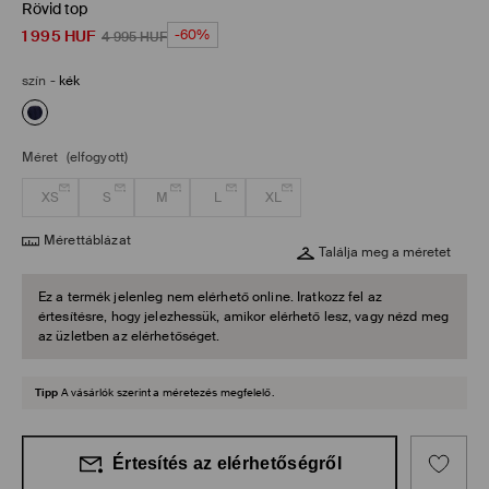
Rövid top
1 995
HUF
-60%
4 995
HUF
szín
-
kék
Méret
(elfogyott)
XS
S
M
L
XL
Mérettáblázat
Találja meg a méretet
Ez a termék jelenleg nem elérhető online. Iratkozz fel az
értesítésre, hogy jelezhessük, amikor elérhető lesz, vagy nézd meg
az üzletben az elérhetőséget.
Tipp
A vásárlók szerint a méretezés megfelelő.
Értesítés az elérhetőségről