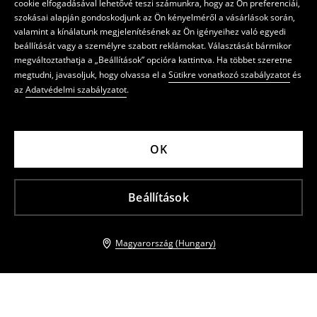
cookie elfogadásával lehetővé teszi számunkra, hogy az Ön preferenciái,
szokásai alapján gondoskodjunk az Ön kényelméről a vásárlások során,
valamint a kínálatunk megjelenítésének az Ön igényeihez való egyedi
beállítását vagy a személyre szabott reklámokat. Választását bármikor
megváltoztathatja a „Beállítások” opcióra kattintva. Ha többet szeretne
megtudni, javasoljuk, hogy olvassa el a
Sütikre vonatkozó szabályzatot
és
az
Adatvédelmi szabályzatot
.
OK
Beállítások
Magyarország (Hungary)