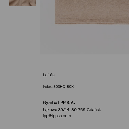
Leírás
Index:
303HG-80X
Gyártó
:
LPP S.A.
Łąkowa 39/44, 80-769 Gdańsk
lpp@lppsa.com