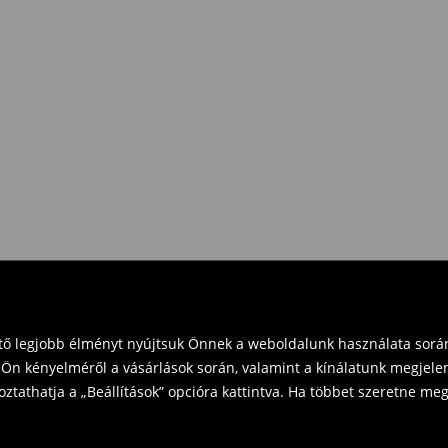
eket vásárol 16 000 Ft felett.
zd vissza a terméket
t és küldd vissza a terméket
vinni üzleteinkbe. Kérjük,
ető legjobb élményt nyújtsuk Önnek a weboldalunk használata során
Ön kényelméről a vásárlások során, valamint a kínálatunk megjelen
tathatja a „Beállítások” opcióra kattintva. Ha többet szeretne megt