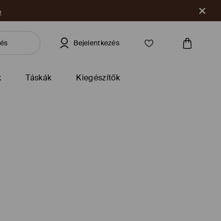
e
Bejelentkezés
k
Táskák
Kiegészítők