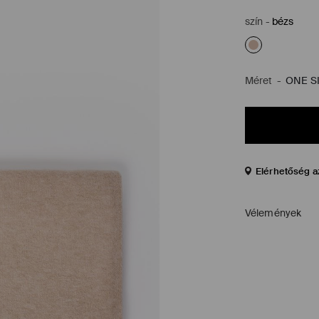
szín
-
bézs
Méret
-
ONE S
Elérhetőség a
Vélemények