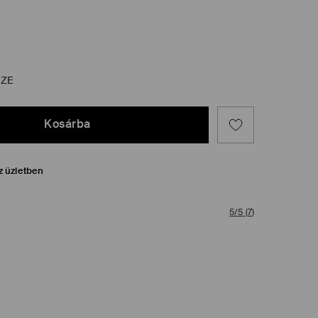
IZE
Kosárba
z üzletben
5/5
(
7
)