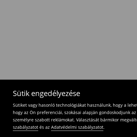
Hagyományos szállítás (1-6 munkanap)
1695 HUF
/ Utánvétes fizetés
Használja ki az ingyenes kiszállítást, ha termék
⟶
További információ
Visszavételi irányelvek
Visszaküldés 30 napon belül:
- Magyarországon bármelyik Mohito üzletbe ho
blokkal/számlával ;
- online üzleten keresztül
- töltsd ki az online visszaküldési nyomtatvány
Fürdőruhákat és pizsamákat nem lehet vissza
Sütik engedélyezése
használja az online visszaküldési űrlapot.
Sütiket vagy hasonló technológiákat használunk, hogy a leh
⟶
Termék visszavétel
hogy az Ön preferenciái, szokásai alapján gondoskodjunk az 
személyre szabott reklámokat. Választását bármikor megváltoz
szabályzatot
és az
Adatvédelmi szabályzatot
.