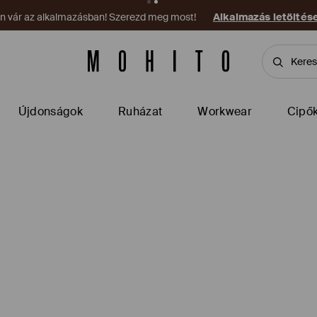
on vár az alkalmazásban! Szerezd meg most!
Alkalmazás letöltés
Újdonságok
Ruházat
Workwear
Cipő
l