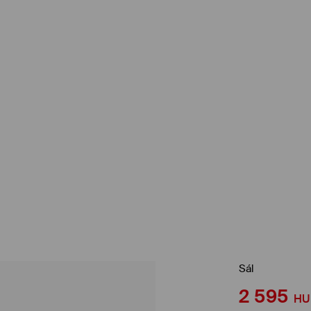
Sál
2 595
HU