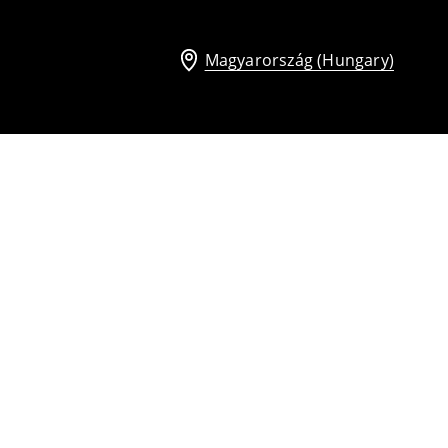
Magyarország (Hungary)
Egyszerű sál