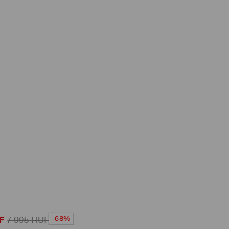
-68%
F
7 995
HUF