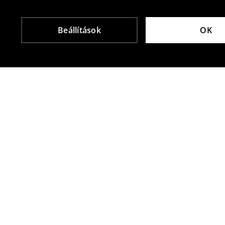
Beállítások
OK
Más vásárlók is választották
Egyszerű sál
Egyszerű sál