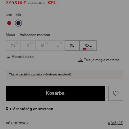
2 995
HUF
-63%
7 995
HUF
szín
-
kék
Méret
-
Válasszon méretet
XS
S
M
L
XL
XXL
Mérettáblázat
Találja meg a méretet
Tipp
A vásárlók szerint a méretezés megfelelő.
Kosárba
Elérhetőség az üzletben
Vélemények
4,8/5
(
25
)