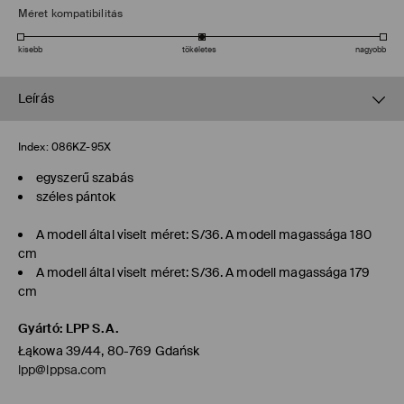
Méret kompatibilitás
kisebb
tökéletes
nagyobb
Leírás
Index:
086KZ-95X
egyszerű szabás
széles pántok
A modell által viselt méret: S/36. A modell magassága 180
cm
A modell által viselt méret: S/36. A modell magassága 179
cm
Gyártó
:
LPP S.A.
Łąkowa 39/44, 80-769 Gdańsk
lpp@lppsa.com