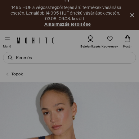
–1495 HUF a végösszegből teljes árú termékek vásárlása
esetén. Legalább 14 995 HUF értékű vásárlások esetén,
03.08–09.08. között.
Alkalmazás letöltése
Kedvencek
Bejelentkezés
Kosár
Menü
Topok