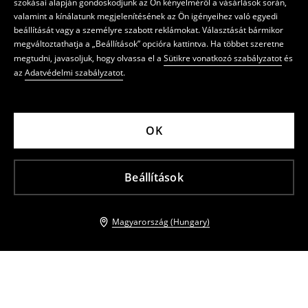
szokásai alapján gondoskodjunk az Ön kényelméről a vásárlások során,
valamint a kínálatunk megjelenítésének az Ön igényeihez való egyedi
beállítását vagy a személyre szabott reklámokat. Választását bármikor
megváltoztathatja a „Beállítások” opcióra kattintva. Ha többet szeretne
megtudni, javasoljuk, hogy olvassa el a
Sütikre vonatkozó szabályzatot
és
az
Adatvédelmi szabályzatot
.
OK
Beállítások
Magyarország (Hungary)