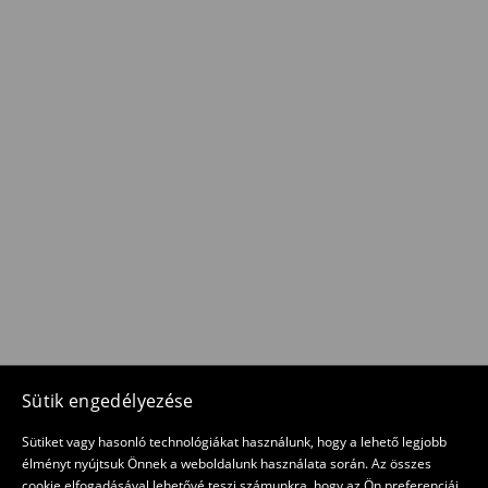
Sütik engedélyezése
Sütiket vagy hasonló technológiákat használunk, hogy a lehető legjobb
élményt nyújtsuk Önnek a weboldalunk használata során. Az összes
cookie elfogadásával lehetővé teszi számunkra, hogy az Ön preferenciái,