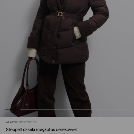
ALACSONY KÉSZLET
Steppelt dzseki megkötős derékövvel