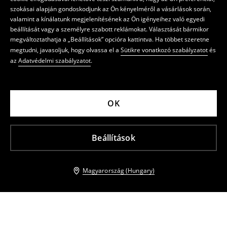
szokásai alapján gondoskodjunk az Ön kényelméről a vásárlások során,
valamint a kínálatunk megjelenítésének az Ön igényeihez való egyedi
beállítását vagy a személyre szabott reklámokat. Választását bármikor
megváltoztathatja a „Beállítások” opcióra kattintva. Ha többet szeretne
megtudni, javasoljuk, hogy olvassa el a
Sütikre vonatkozó szabályzatot
és
az
Adatvédelmi szabályzatot
.
OK
Beállítások
Magyarország (Hungary)