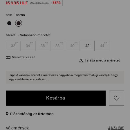
15 995
HUF
-38%
25 995
HUF
szín
-
barna
Méret
-
Válasszon méretet
32
34
36
38
40
42
44
Mérettáblázat
Találja meg a méretet
Tipp
A vásárlók szerint a méretezés nagyobb a megszokottnál – javasoljuk, hogy
egy kisebb méretet válassz.
Kosárba
Elérhetőség az üzletben
Vélemények
4,1/5
(
188
)