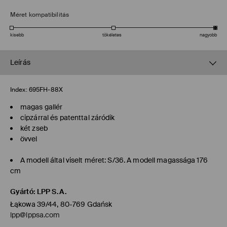
Méret kompatibilitás
kisebb
tökéletes
nagyobb
Leírás
Index:
695FH-88X
magas gallér
cipzárral és patenttal záródik
két zseb
övvel
A modell által viselt méret: S/36. A modell magassága 176
cm
Gyártó
:
LPP S.A.
Łąkowa 39/44, 80-769 Gdańsk
lpp@lppsa.com