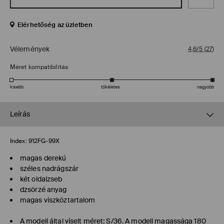
Elérhetőség az üzletben
Vélemények
4,6/5
(
27
)
Méret kompatibilitás
kisebb
tökéletes
nagyobb
Leírás
Index:
912FG-99X
magas derekú
széles nadrágszár
két oldalzseb
dzsörzé anyag
magas viszkóztartalom
A modell által viselt méret: S/36. A modell magassága 180