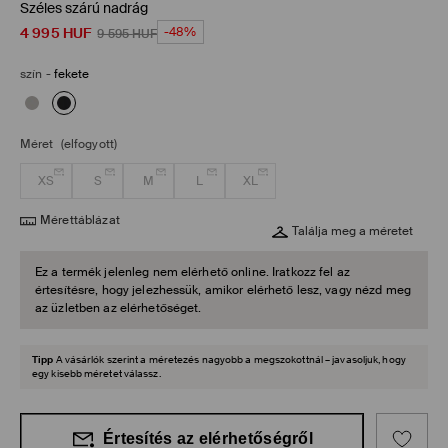
Széles szárú nadrág
4 995
HUF
-48%
9 595
HUF
szín
-
fekete
Méret
(elfogyott)
XS
S
M
L
XL
Mérettáblázat
Találja meg a méretet
Ez a termék jelenleg nem elérhető online. Iratkozz fel az
értesítésre, hogy jelezhessük, amikor elérhető lesz, vagy nézd meg
az üzletben az elérhetőséget.
Tipp
A vásárlók szerint a méretezés nagyobb a megszokottnál – javasoljuk, hogy
egy kisebb méretet válassz.
Értesítés az elérhetőségről