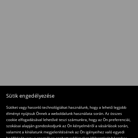
Sütik engedélyezése
Sütiket vagy hasonló technológiákat használunk, hogy a lehető legjobb
élményt nyújtsuk Önnek a weboldalunk használata során. Az összes
cookie elfogadásával lehetővé teszi számunkra, hogy az Ön preferenciái,
szokásai alapján gondoskodjunk az Ön kényelméről a vásárlások során,
valamint a kínálatunk megjelenítésének az Ön igényeihez való egyedi