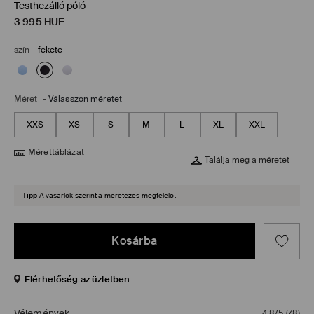
Testhezálló póló
3 995
HUF
szín
-
fekete
Méret
-
Válasszon méretet
XXS
XS
S
M
L
XL
XXL
Mérettáblázat
Találja meg a méretet
Tipp
A vásárlók szerint a méretezés megfelelő.
Kosárba
Elérhetőség az üzletben
Vélemények
4,8/5
(
78
)