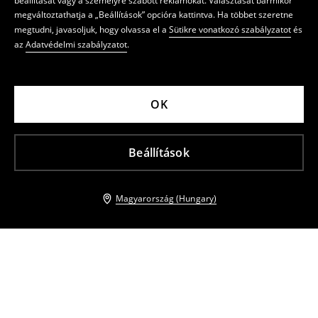
beállítását vagy a személyre szabott reklámokat. Választását bármikor
megváltoztathatja a „Beállítások” opcióra kattintva. Ha többet szeretne
megtudni, javasoljuk, hogy olvassa el a
Sütikre vonatkozó szabályzatot
és
az
Adatvédelmi szabályzatot
.
OK
Beállítások
Magyarország (Hungary)