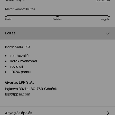
Méret kompatibilitás
kisebb
tökéletes
nagyobb
Leírás
Index:
643IU-99X
testhezálló
kerek nyakvonal
rövid ujj
100% pamut
Gyártó
:
LPP S.A.
Łąkowa 39/44, 80-769 Gdańsk
lpp@lppsa.com
Anyag és ápolás