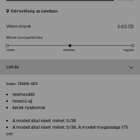
Elérhetőség az üzletben
Vélemények
4,4/5
(
76
)
Méret kompatibilitás
kisebb
tökéletes
nagyobb
Leírás
Index:
139AN-48X
testhezálló
hosszú ujj
kerek nyakvonal
A modell által viselt méret: S/36
A modell által viselt méret: S/36. A modell magassága 175
cm