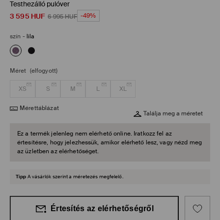
Testhezálló pulóver
3 595
HUF
-49%
6 995
HUF
szín
-
lila
Méret
(elfogyott)
XS
S
M
L
XL
Mérettáblázat
Találja meg a méretet
Ez a termék jelenleg nem elérhető online. Iratkozz fel az
értesítésre, hogy jelezhessük, amikor elérhető lesz, vagy nézd meg
az üzletben az elérhetőséget.
Tipp
A vásárlók szerint a méretezés megfelelő.
Értesítés az elérhetőségről