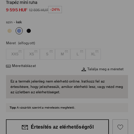
Trapéz mini ruha
9 595
HUF
-24%
12 595
HUF
szín
-
kék
Méret
(elfogyott)
XXS
XS
S
M
L
XL
Mérettáblázat
Találja meg a méretet
Ez a termék jelenleg nem elérhető online. Iratkozz fel az
értesítésre, hogy jelezhessük, amikor elérhető lesz, vagy nézd meg
az üzletben az elérhetőséget.
Tipp
A vásárlók szerint a méretezés megfelelő.
Értesítés az elérhetőségről