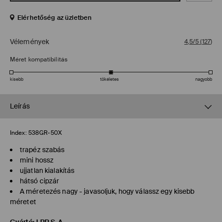
Elérhetőség az üzletben
Vélemények
4,5/5
(
127
)
Méret kompatibilitás
kisebb
tökéletes
nagyobb
Leírás
Index:
538GR-50X
trapéz szabás
mini hossz
ujjatlan kialakítás
hátsó cipzár
A méretezés nagy - javasoljuk, hogy válassz egy kisebb
méretet