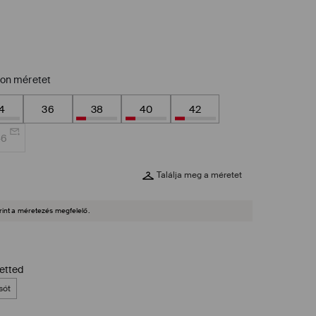
zon méretet
4
36
38
40
42
46
Találja meg a méretet
rint a méretezés megfelelő.
zetted
sót