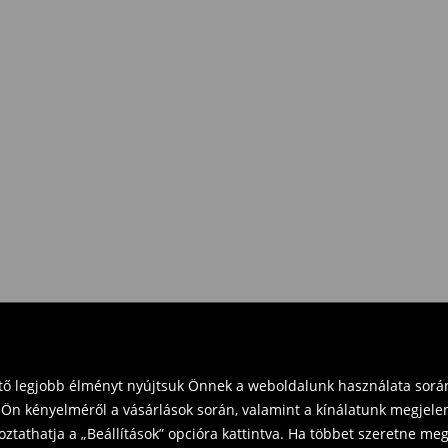
e Pay)
eket vásárol 16 000 Ft felett.
zd vissza a terméket
t és küldd vissza a terméket
vinni üzleteinkbe. Kérjük,
ető legjobb élményt nyújtsuk Önnek a weboldalunk használata során
Ön kényelméről a vásárlások során, valamint a kínálatunk megjelen
tathatja a „Beállítások” opcióra kattintva. Ha többet szeretne megt