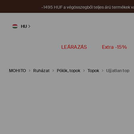
–1495 HUF a végösszegből teljes árú termékek vá
HU
LEÁRAZÁS
Extra -15%
MOHITO
Ruházat
Pólók, topok
Topok
Ujjatlan top