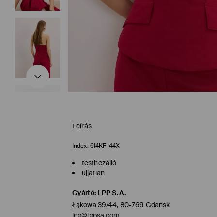
Leírás
Index:
614KF-44X
testhezálló
ujjatlan
Gyártó
:
LPP S.A.
Łąkowa 39/44, 80-769 Gdańsk
lpp@lppsa.com