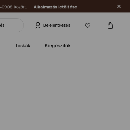
09.08. között.
Alkalmazás letöltése
Bejelentkezés
k
Táskák
Kiegészítők