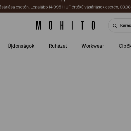
sárlása esetén. Legalább 14 995 HUF értékű vásárlások esetén, 03.08–
Újdonságok
Ruházat
Workwear
Cipő