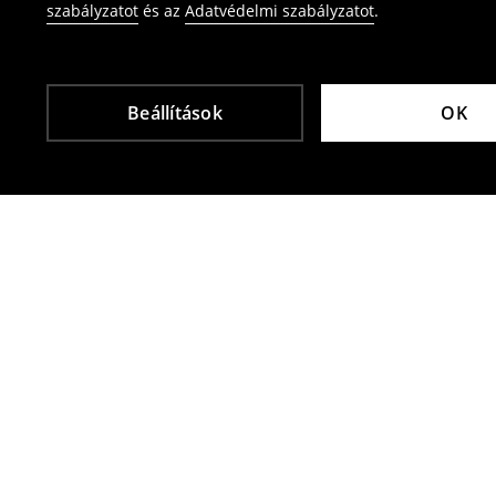
szabályzatot
és az
Adatvédelmi szabályzatot
.
Beállítások
OK
Más vásárlók is választották