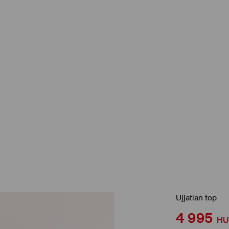
Ujjatlan top
4 995
HU