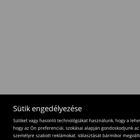
1495 HUF
/ Online fizetés (PayPal, PayU, Googl
Hagyományos szállítás (1-6 munkanap)
1695 HUF
/ Utánvétes fizetés
Használja ki az ingyenes kiszállítást, ha termék
⟶
További információ
Visszavételi irányelvek
Visszaküldés 30 napon belül:
- Magyarországon bármelyik Mohito üzletbe ho
blokkal/számlával ;
- online üzleten keresztül
- töltsd ki az online visszaküldési nyomtatvány
Fürdőruhákat és pizsamákat nem lehet vissza
Sütik engedélyezése
használja az online visszaküldési űrlapot.
Sütiket vagy hasonló technológiákat használunk, hogy a leh
⟶
Termék visszavétel
hogy az Ön preferenciái, szokásai alapján gondoskodjunk az 
személyre szabott reklámokat. Választását bármikor megváltoz