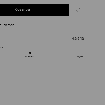
Kosárba
z üzletben
4,6/5
(
16
)
tás
tökéletes
nagyobb