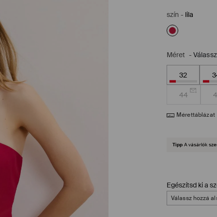
szín
-
lila
Méret
-
Válass
32
3
44
Mérettáblázat
Tipp
A vásárlók sze
Egészítsd ki a s
Válassz hozzá al