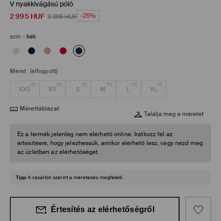
V nyakkivágású póló
2 995
HUF
-25%
3 995
HUF
szín
-
kék
Méret
(elfogyott)
XXS
XS
S
M
L
XL
Mérettáblázat
Találja meg a méretet
Ez a termék jelenleg nem elérhető online. Iratkozz fel az
értesítésre, hogy jelezhessük, amikor elérhető lesz, vagy nézd meg
az üzletben az elérhetőséget.
Tipp
A vásárlók szerint a méretezés megfelelő.
Értesítés az elérhetőségről