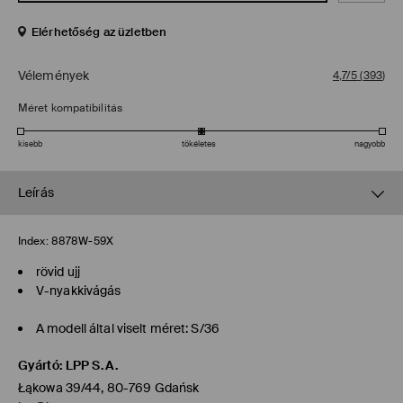
Elérhetőség az üzletben
Vélemények
4,7/5
(
393
)
Méret kompatibilitás
kisebb
tökéletes
nagyobb
Leírás
Index:
8878W-59X
rövid ujj
V-nyakkivágás
A modell által viselt méret: S/36
Gyártó
:
LPP S.A.
Łąkowa 39/44, 80-769 Gdańsk