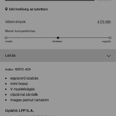
Elérhetőség az üzletben
Vélemények
4,7/5
(
68
)
Méret kompatibilitás
kisebb
tökéletes
nagyobb
Leírás
Index:
165FO-42X
egyszerű szabás
mini hossz
V-nyakkivágás
cipzárral záródik
magas pamut tartalom
Gyártó
:
LPP S.A.