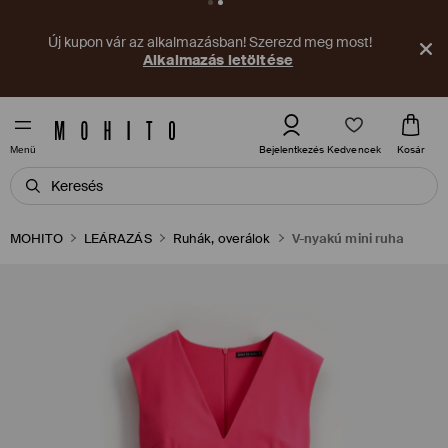
Új kupon vár az alkalmazásban! Szerezd meg most!
Alkalmazás letöltése
Kedvencek
Bejelentkezés
Kosár
Menü
MOHITO
LEÁRAZÁS
Ruhák, overálok
V-nyakú mini ruha