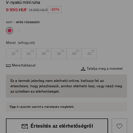
V-nyakú mini ruha
9 995
HUF
-33%
14 995
HUF
szín
-
erős rózsaszín
Méret
(elfogyott)
32
34
36
38
40
42
Mérettáblázat
Találja meg a méretet
Ez a termék jelenleg nem elérhető online. Iratkozz fel az
értesítésre, hogy jelezhessük, amikor elérhető lesz, vagy nézd meg
az üzletben az elérhetőséget.
Tipp
A vásárlók szerint a méretezés megfelelő.
Értesítés az elérhetőségről