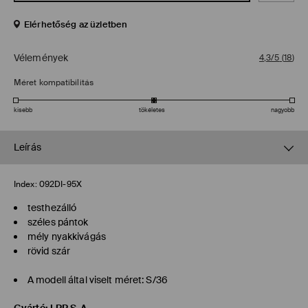
Elérhetőség az üzletben
Vélemények
4,3/5
(
18
)
Méret kompatibilitás
kisebb
tökéletes
nagyobb
Leírás
Index:
092DI-95X
testhezálló
széles pántok
mély nyakkivágás
rövid szár
A modell által viselt méret: S/36