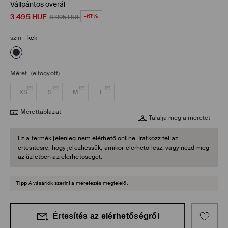
Vállpántos overál
3 495
HUF
-61%
8 995
HUF
szín
-
kék
Méret
(elfogyott)
XS
S
M
L
Mérettáblázat
Találja meg a méretet
Ez a termék jelenleg nem elérhető online. Iratkozz fel az
értesítésre, hogy jelezhessük, amikor elérhető lesz, vagy nézd meg
az üzletben az elérhetőséget.
Tipp
A vásárlók szerint a méretezés megfelelő.
Értesítés az elérhetőségről