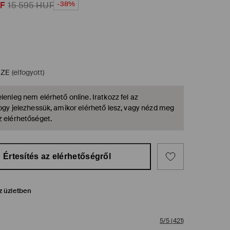
-38%
F
15 595
HUF
IZE
(elfogyott)
lenleg nem elérhető online. Iratkozz fel az
hogy jelezhessük, amikor elérhető lesz, vagy nézd meg
z elérhetőséget.
Értesítés az elérhetőségről
z üzletben
5/5
(
421
)