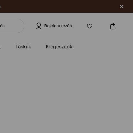
e
Bejelentkezés
k
Táskák
Kiegészítők