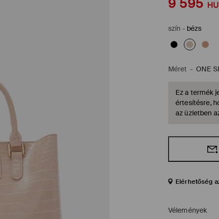
9 595
HU
szín
-
bézs
Méret
-
ONE S
Ez a termék je
értesítésre, 
az üzletben a
Elérhetőség a
Vélemények