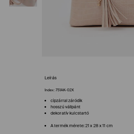
Leírás
Index:
751AK-02X
cipzárral záródik
hosszú vállpánt
dekoratív kulcstartó
A termék mérete: 21 x 28 x 11 cm