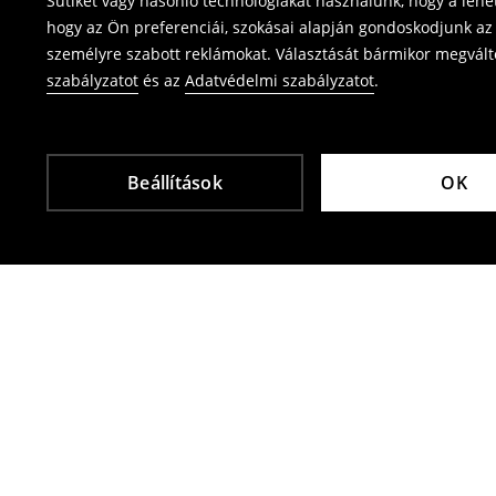
Sütiket vagy hasonló technológiákat használunk, hogy a leh
⟶
Termék visszavétel
hogy az Ön preferenciái, szokásai alapján gondoskodjunk az 
személyre szabott reklámokat. Választását bármikor megváltoz
szabályzatot
és az
Adatvédelmi szabályzatot
.
Beállítások
OK