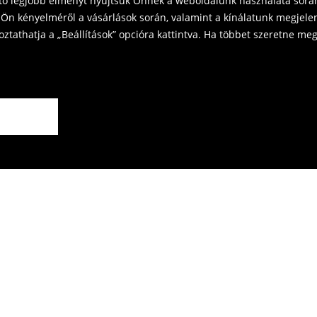
ető legjobb élményt nyújtsuk Önnek a weboldalunk használata során
Ön kényelméről a vásárlások során, valamint a kínálatunk megjelen
tathatja a „Beállítások” opcióra kattintva. Ha többet szeretne megt