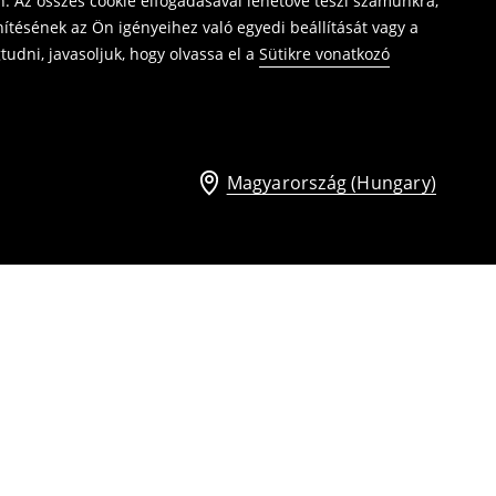
. Az összes cookie elfogadásával lehetővé teszi számunkra,
ítésének az Ön igényeihez való egyedi beállítását vagy a
udni, javasoljuk, hogy olvassa el a
Sütikre vonatkozó
Magyarország (Hungary)