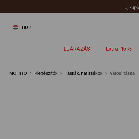
Új kup
HU
LEÁRAZÁS
Extra -15%
MOHITO
Kiegészítők
Táskák, hátizsákok
Városi táska