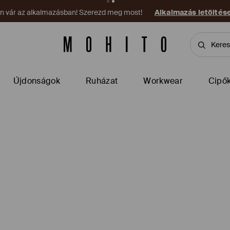
on vár az alkalmazásban! Szerezd meg most!
Alkalmazás letöltés
Újdonságok
Ruházat
Workwear
Cipő