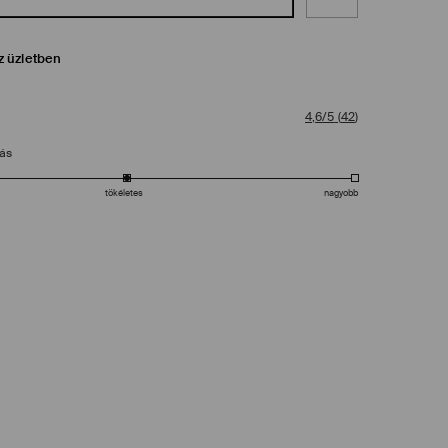
z üzletben
4,6/5
(
42
)
tás
tökéletes
nagyobb