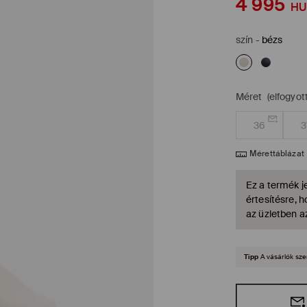
4 995
HU
szín
-
bézs
Méret
(elfogyott
36
3
Mérettáblázat
Ez a termék je
értesítésre, 
az üzletben a
Tipp
A vásárlók sze