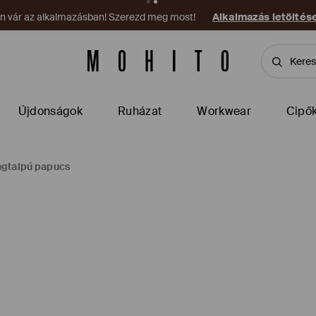
on vár az alkalmazásban! Szerezd meg most!
Alkalmazás letöltés
Újdonságok
Ruházat
Workwear
Cipő
agtalpú papucs