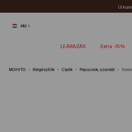
Új kup
HU
LEÁRAZÁS
Extra -15%
MOHITO
Kiegészítők
Cipők
Papucsok, szandál
Vast