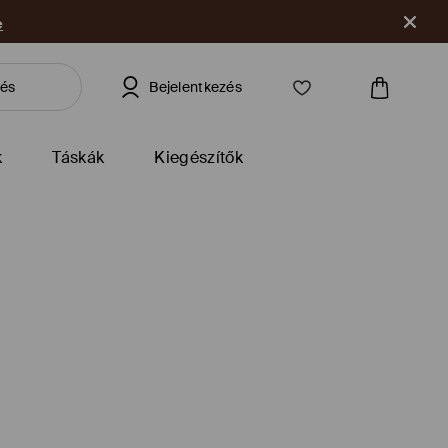
e
Bejelentkezés
k
Táskák
Kiegészítők