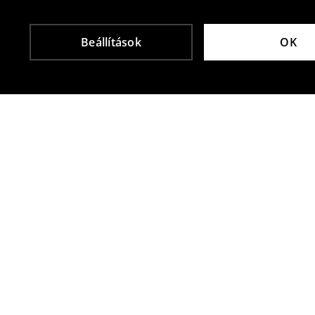
Beállítások
OK
Más vásárlók is választották
Bőrpapucs
Papucs