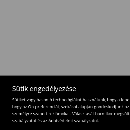
Hagyományos szállítás (1-6 munkanap)
1695 HUF
/ Utánvétes fizetés
Használja ki az ingyenes kiszállítást, ha termék
⟶
További információ
Visszavételi irányelvek
Visszaküldés 30 napon belül:
- Magyarországon bármelyik Mohito üzletbe ho
blokkal/számlával ;
- online üzleten keresztül
- töltsd ki az online visszaküldési nyomtatvány
Fürdőruhákat és pizsamákat nem lehet vissza
Sütik engedélyezése
használja az online visszaküldési űrlapot.
Sütiket vagy hasonló technológiákat használunk, hogy a leh
⟶
Termék visszavétel
hogy az Ön preferenciái, szokásai alapján gondoskodjunk az 
személyre szabott reklámokat. Választását bármikor megváltoz
szabályzatot
és az
Adatvédelmi szabályzatot
.