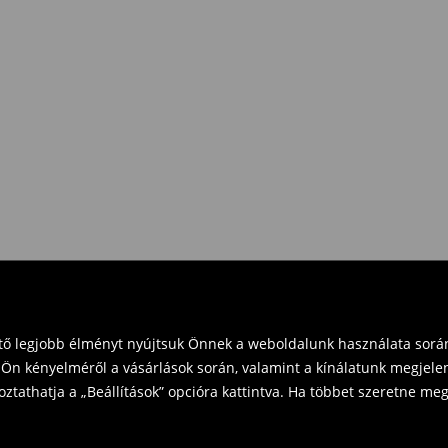
eket vásárol 16 000 Ft felett.
zd vissza a terméket
t és küldd vissza a terméket
vinni üzleteinkbe. Kérjük,
ető legjobb élményt nyújtsuk Önnek a weboldalunk használata során
Ön kényelméről a vásárlások során, valamint a kínálatunk megjelen
tathatja a „Beállítások” opcióra kattintva. Ha többet szeretne megt