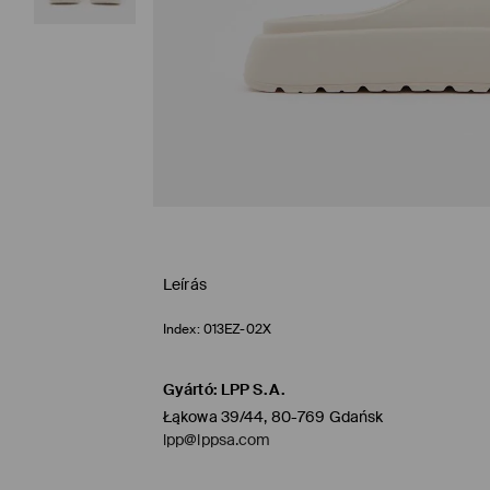
Leírás
Index:
013EZ-02X
Gyártó
:
LPP S.A.
Łąkowa 39/44, 80-769 Gdańsk
lpp@lppsa.com