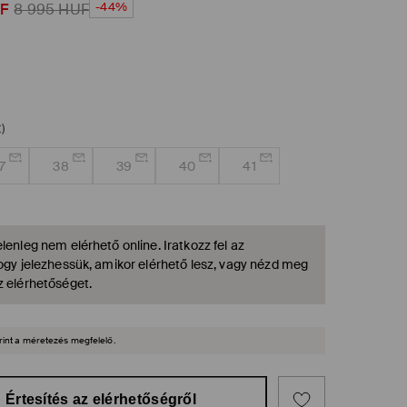
-44%
F
8 995
HUF
)
7
38
39
40
41
lenleg nem elérhető online. Iratkozz fel az
hogy jelezhessük, amikor elérhető lesz, vagy nézd meg
z elérhetőséget.
rint a méretezés megfelelő.
Értesítés az elérhetőségről