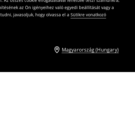
. Az összes cookie elfogadásával lehetővé teszi számunkra,
ítésének az Ön igényeihez való egyedi beállítását vagy a
udni, javasoljuk, hogy olvassa el a
Sütikre vonatkozó
Magyarország (Hungary)