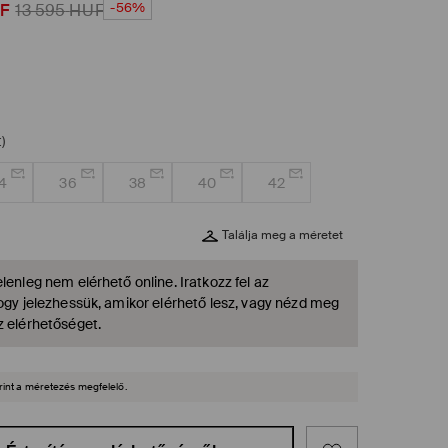
-56%
F
13 595
HUF
)
4
36
38
40
42
Találja meg a méretet
lenleg nem elérhető online. Iratkozz fel az
hogy jelezhessük, amikor elérhető lesz, vagy nézd meg
z elérhetőséget.
rint a méretezés megfelelő.