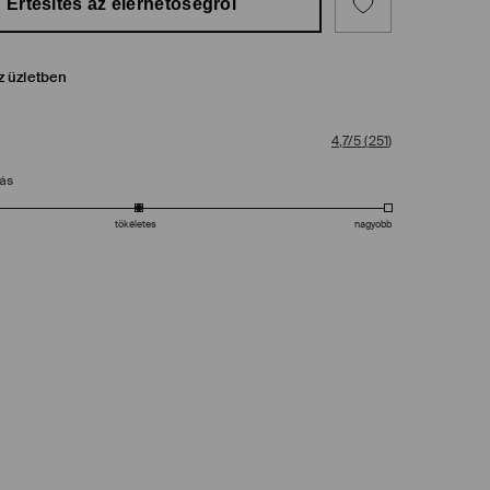
Értesítés az elérhetőségről
z üzletben
4,7/5
(
251
)
tás
tökéletes
nagyobb