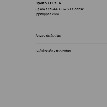
Gyártó
:
LPP S.A.
Łąkowa 39/44, 80-769 Gdańsk
lpp@lppsa.com
Anyag és ápolás
ELSŐ SZÖVET
:
100% VISZKÓZ
Szállítás és visszavétel
VISSZÁJÁRA FORDÍTOTT OLDALÁN KELL VASALNI
Szállítási irányelvek
KÉZIMOSÁS MAX. 40° C -IG
MAX. 150° C VASALHATÓ
Áruházi átvétel MOHITO (1-6 munkanap)
FEHÉRÍTŐSZER HASZNÁLATA TILOS
0,00 HUF
/ Online fizetés (PayPal, PayU, Googl
TILOS A VEGYI TISZTÍTÁS
Packeta átvevőhelyek (1-6 munkanap)
1195 HUF
/ Online fizetés (PayPal, PayU, Googl
TILOS FORGÓDOBOS SZÁRÍTÓGÉPBEN SZÁRÍ
DPD Pickup Point (1-6 munkanap)