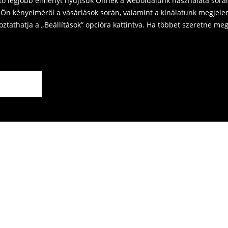
ető legjobb élményt nyújtsuk Önnek a weboldalunk használata során
Ön kényelméről a vásárlások során, valamint a kínálatunk megjelen
tathatja a „Beállítások” opcióra kattintva. Ha többet szeretne megt