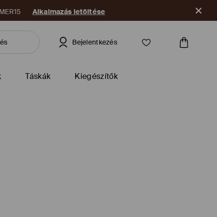
e
Bejelentkezés
k
Táskák
Kiegészítők