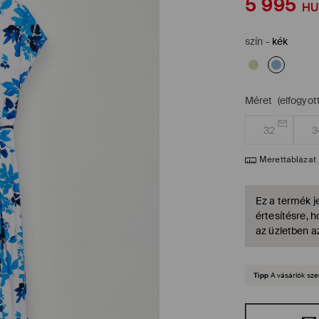
5 995
HU
szín
-
kék
Méret
(elfogyott
32
3
Mérettáblázat
Ez a termék je
értesítésre, 
az üzletben a
Tipp
A vásárlók sze