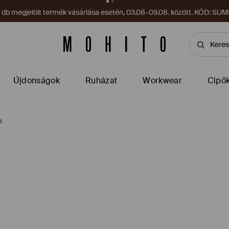
on vár az alkalmazásban! Szerezd meg most!
Alkalmazás letöltés
Újdonságok
Ruházat
Workwear
Cipő
a