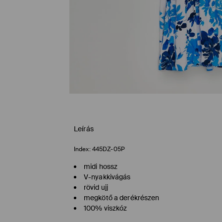
Leírás
Index:
445DZ-05P
midi hossz
V-nyakkivágás
rövid ujj
megkötő a derékrészen
100% viszkóz