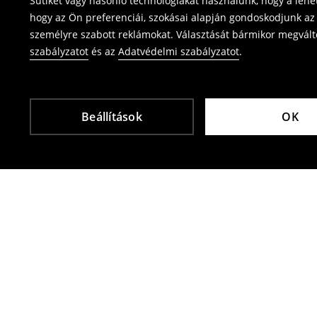
Sütiket vagy hasonló technológiákat használunk, hogy a leh
⟶
Termék visszavétel
hogy az Ön preferenciái, szokásai alapján gondoskodjunk az 
személyre szabott reklámokat. Választását bármikor megváltoz
szabályzatot
és az
Adatvédelmi szabályzatot
.
Beállítások
OK