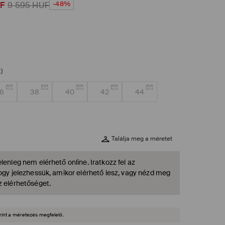
-48%
F
9 595
HUF
)
6
38
40
42
44
Találja meg a méretet
lenleg nem elérhető online. Iratkozz fel az
hogy jelezhessük, amikor elérhető lesz, vagy nézd meg
z elérhetőséget.
rint a méretezés megfelelő.