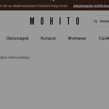
on vár az alkalmazásban! Szerezd meg most!
Alkalmazás letöltés
Újdonságok
Ruházat
Workwear
Cipő
szkóz midi szoknya