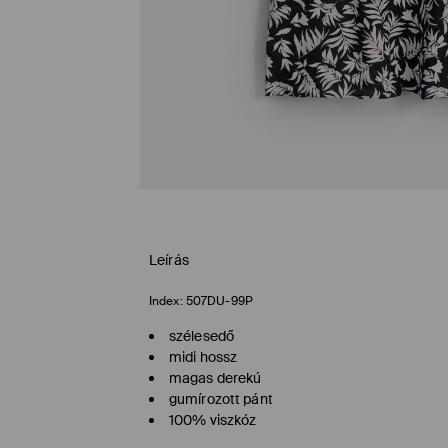
Leírás
Index:
507DU-99P
szélesedő
midi hossz
magas derekú
gumírozott pánt
100% viszkóz