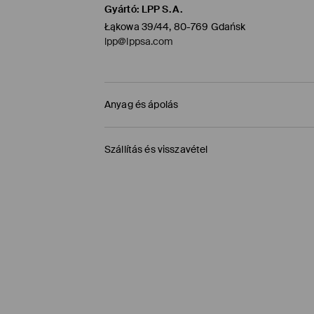
Gyártó
:
LPP S.A.
Łąkowa 39/44, 80-769 Gdańsk
lpp@lppsa.com
Anyag és ápolás
ELSŐ SZÖVET
:
100% VISZKÓZ
Szállítás és visszavétel
VISSZÁJÁRA FORDÍTOTT OLDALÁN KELL VASALNI
Szállítási irányelvek
KÉZIMOSÁS MAX. 40° C -IG
MAX. 150° C VASALHATÓ
Áruházi átvétel MOHITO (1-6 munkanap)
FEHÉRÍTŐSZER HASZNÁLATA TILOS
0,00 HUF
/ Online fizetés (PayPal, PayU, Googl
TILOS A VEGYI TISZTÍTÁS
Packeta átvevőhelyek (1-6 munkanap)
1195 HUF
/ Online fizetés (PayPal, PayU, Googl
TILOS FORGÓDOBOS SZÁRÍTÓGÉPBEN SZÁRÍ
DPD Pickup Point (1-6 munkanap)