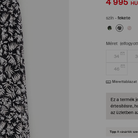
4 995
HU
szín
-
fekete
Méret
(elfogyott
34
3
46
Mérettáblázat
Ez a termék je
értesítésre, 
az üzletben a
Tipp
A vásárlók sze