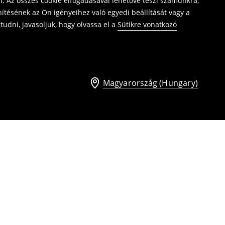
. Az összes cookie elfogadásával lehetővé teszi számunkra,
ítésének az Ön igényeihez való egyedi beállítását vagy a
udni, javasoljuk, hogy olvassa el a
Sütikre vonatkozó
Magyarország (Hungary)