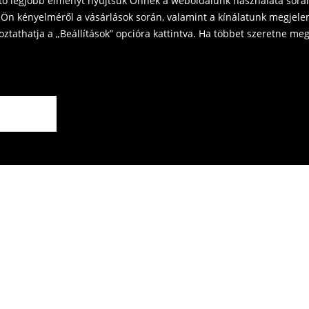
ető legjobb élményt nyújtsuk Önnek a weboldalunk használata során
Ön kényelméről a vásárlások során, valamint a kínálatunk megjelen
tathatja a „Beállítások” opcióra kattintva. Ha többet szeretne megt