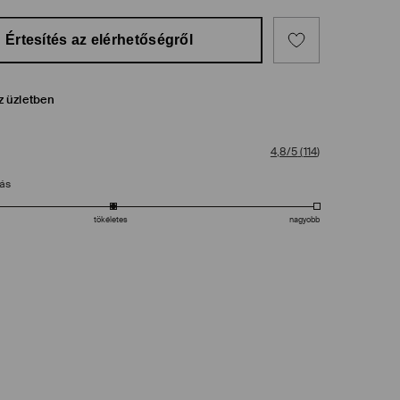
Értesítés az elérhetőségről
z üzletben
4,8/5
(
114
)
tás
tökéletes
nagyobb