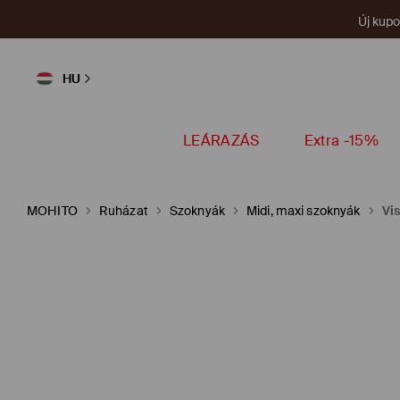
Új kup
HU
LEÁRAZÁS
Extra -15%
MOHITO
Ruházat
Szoknyák
Midi, maxi szoknyák
Vi