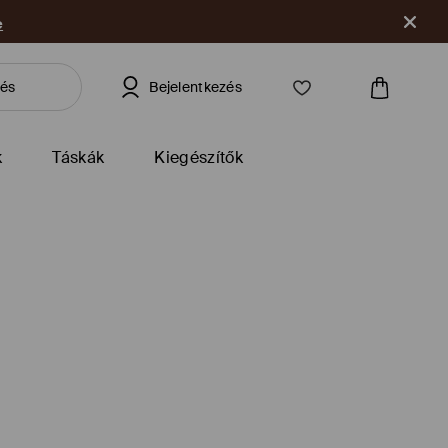
e
Bejelentkezés
k
Táskák
Kiegészítők