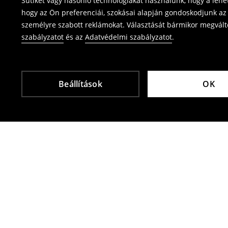
Sütiket vagy hasonló technológiákat használunk, hogy a leh
⟶
Termék visszavétel
hogy az Ön preferenciái, szokásai alapján gondoskodjunk az 
személyre szabott reklámokat. Választását bármikor megváltoz
szabályzatot
és az
Adatvédelmi szabályzatot
.
Beállítások
OK