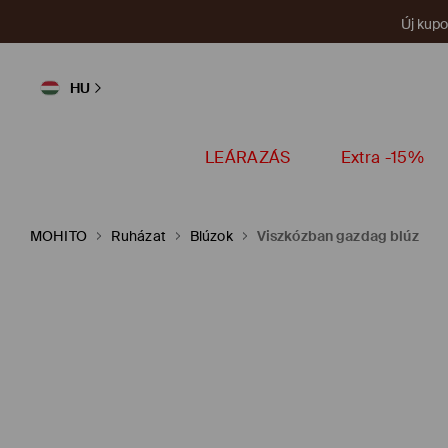
Új kup
HU
LEÁRAZÁS
Extra -15%
MOHITO
Ruházat
Blúzok
Viszkózban gazdag blúz