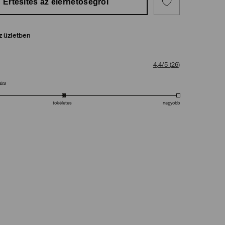
Értesítés az elérhetőségről
z üzletben
4,4/5
(
26
)
tás
tökéletes
nagyobb