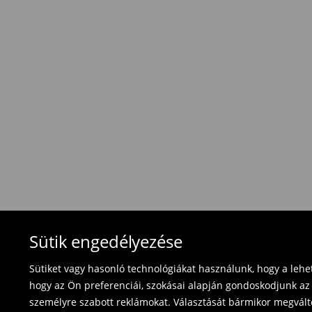
1495 HUF
/ Online fizetés (PayPal, PayU, Googl
Hagyományos szállítás (1-6 munkanap)
1695 HUF
/ Utánvétes fizetés
Használja ki az ingyenes kiszállítást, ha termék
⟶
További információ
Visszavételi irányelvek
Visszaküldés 30 napon belül:
- Magyarországon bármelyik Mohito üzletbe ho
blokkal/számlával ;
- online üzleten keresztül
- töltsd ki az online visszaküldési nyomtatvány
Fürdőruhákat és pizsamákat nem lehet vissza
Sütik engedélyezése
használja az online visszaküldési űrlapot.
Sütiket vagy hasonló technológiákat használunk, hogy a leh
⟶
Termék visszavétel
hogy az Ön preferenciái, szokásai alapján gondoskodjunk az 
személyre szabott reklámokat. Választását bármikor megváltoz