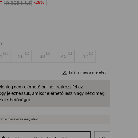
-28%
F
10 595
HUF
)
4
36
38
40
42
Találja meg a méretet
lenleg nem elérhető online. Iratkozz fel az
hogy jelezhessük, amikor elérhető lesz, vagy nézd meg
z elérhetőséget.
rint a méretezés megfelelő.