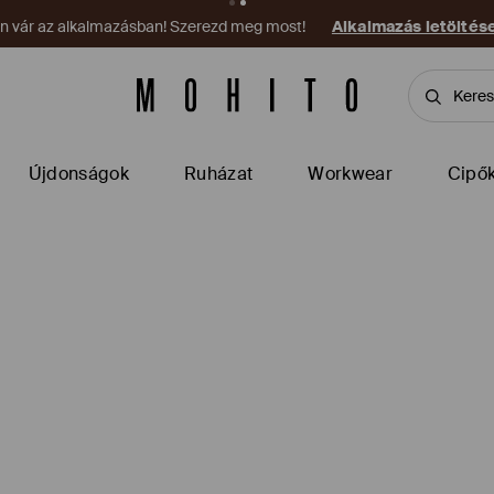
on vár az alkalmazásban! Szerezd meg most!
Alkalmazás letöltés
Újdonságok
Ruházat
Workwear
Cipő