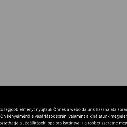
e Pay)
eket vásárol 16 000 Ft felett.
zd vissza a terméket
t és küldd vissza a terméket
vinni üzleteinkbe. Kérjük,
ető legjobb élményt nyújtsuk Önnek a weboldalunk használata során
Ön kényelméről a vásárlások során, valamint a kínálatunk megjelen
tathatja a „Beállítások” opcióra kattintva. Ha többet szeretne megt