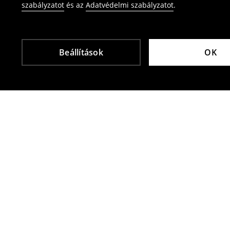
szabályzatot
és az
Adatvédelmi szabályzatot
.
Beállítások
OK
Más vásárlók is választották