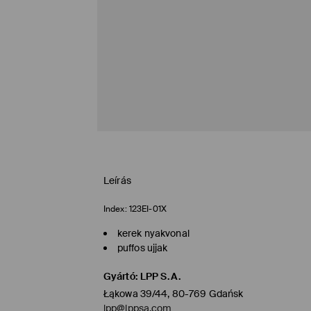
Leírás
Index:
123EI-01X
kerek nyakvonal
puffos ujjak
Gyártó
:
LPP S.A.
Łąkowa 39/44, 80-769 Gdańsk
lpp@lppsa.com