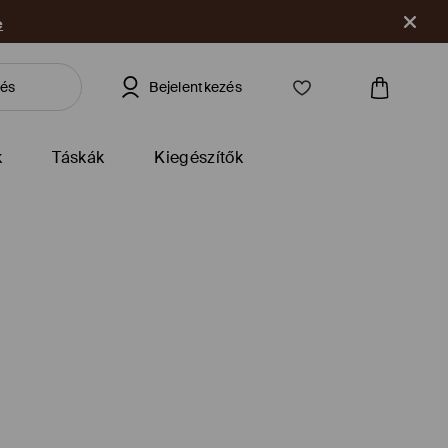
e
Bejelentkezés
k
Táskák
Kiegészítők