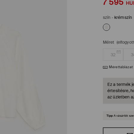
7 595
HU
szín
-
krémszín
Méret
(elfogyott
32
3
Mérettáblázat
Ez a termék je
értesítésre, 
az üzletben a
Tipp
A vásárlók sze