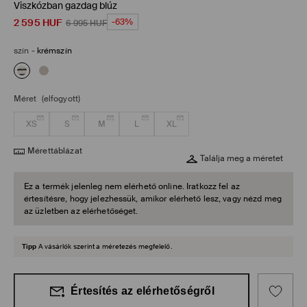
Viszkózban gazdag blúz
2 595
HUF
-63%
6 995
HUF
szín
-
krémszín
Méret
(elfogyott)
XS
S
M
L
XL
Mérettáblázat
Találja meg a méretet
Ez a termék jelenleg nem elérhető online. Iratkozz fel az
értesítésre, hogy jelezhessük, amikor elérhető lesz, vagy nézd meg
az üzletben az elérhetőséget.
Tipp
A vásárlók szerint a méretezés megfelelő.
Értesítés az elérhetőségről