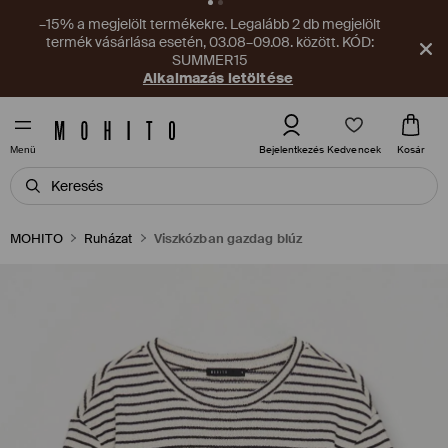
Új kupon vár az alkalmazásban! Szerezd meg most!
Alkalmazás letöltése
Kedvencek
Bejelentkezés
Kosár
Menü
MOHITO
Ruházat
Viszkózban gazdag blúz