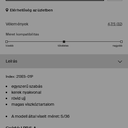
Elérhetőség az üzletben
Vélemények
4,7/5
(
32
)
Méret kompatibilitás
kisebb
tökéletes
nagyobb
Leírás
Index:
213ES-01P
egyszerű szabás
kerek nyakvonal
rövid ujj
magas viszkóztartalom
A modell által viselt méret: S/36