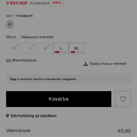
3 995
HUF
-64%
10 995
HUF
szín
-
rózsaszín
Méret
-
Válasszon méretet
XS
S
M
L
XL
Mérettáblázat
Találja meg a méretet
Tipp
A vásárlók szerint a méretezés megfelelő.
Kosárba
Elérhetőség az üzletben
Vélemények
4/5
(
42
)