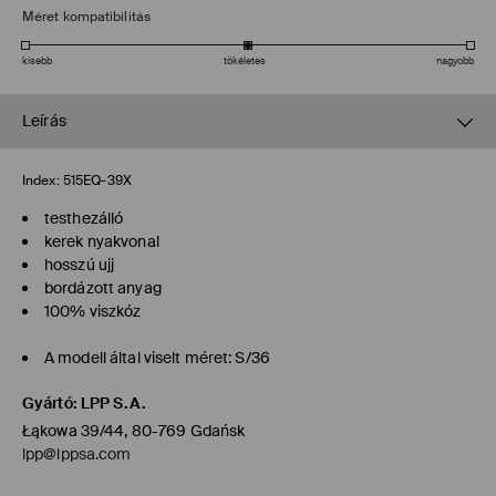
Méret kompatibilitás
kisebb
tökéletes
nagyobb
Leírás
Index:
515EQ-39X
testhezálló
kerek nyakvonal
hosszú ujj
bordázott anyag
100% viszkóz
A modell által viselt méret: S/36
Gyártó
:
LPP S.A.
Łąkowa 39/44, 80-769 Gdańsk
lpp@lppsa.com