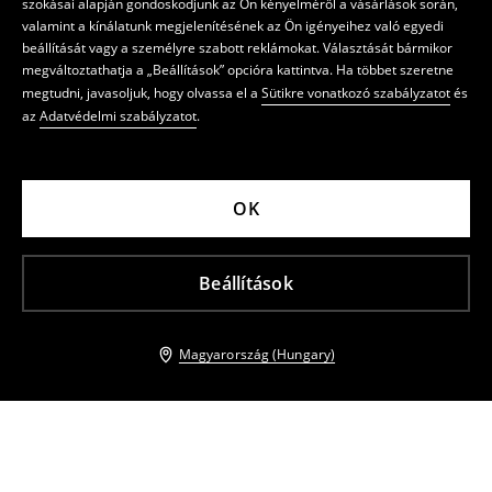
szokásai alapján gondoskodjunk az Ön kényelméről a vásárlások során,
valamint a kínálatunk megjelenítésének az Ön igényeihez való egyedi
beállítását vagy a személyre szabott reklámokat. Választását bármikor
megváltoztathatja a „Beállítások” opcióra kattintva. Ha többet szeretne
megtudni, javasoljuk, hogy olvassa el a
Sütikre vonatkozó szabályzatot
és
az
Adatvédelmi szabályzatot
.
OK
Beállítások
Magyarország (Hungary)