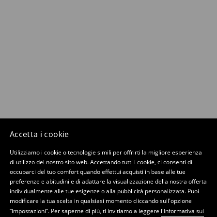
Accetta i cookie
Utilizziamo i cookie o tecnologie simili per offrirti la migliore esperienza
di utilizzo del nostro sito web. Accettando tutti i cookie, ci consenti di
occuparci del tuo comfort quando effettui acquisti in base alle tue
preferenze e abitudini e di adattare la visualizzazione della nostra offerta
individualmente alle tue esigenze o alla pubblicità personalizzata. Puoi
modificare la tua scelta in qualsiasi momento cliccando sull'opzione
“Impostazioni”. Per saperne di più, ti invitiamo a leggere
l'Informativa sui