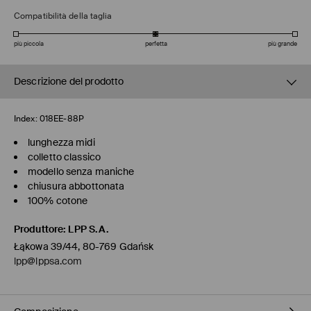
Compatibilità della taglia
più piccola
perfetta
più grande
Descrizione del prodotto
Index:
018EE-88P
lunghezza midi
colletto classico
modello senza maniche
chiusura abbottonata
100% cotone
Produttore
:
LPP S.A.
Łąkowa 39/44, 80-769 Gdańsk
lpp@lppsa.com