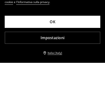
cookie
e
l'Informativa sulla privacy
.
OK
Impostazioni
Italia (Italy)
Altri clienti hanno scelto anche
Abito chemisier midi
Abito chemisier midi