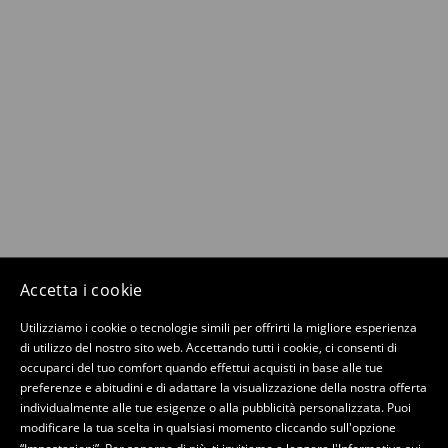
Accetta i cookie
Utilizziamo i cookie o tecnologie simili per offrirti la migliore esperienza
di utilizzo del nostro sito web. Accettando tutti i cookie, ci consenti di
occuparci del tuo comfort quando effettui acquisti in base alle tue
preferenze e abitudini e di adattare la visualizzazione della nostra offerta
individualmente alle tue esigenze o alla pubblicità personalizzata. Puoi
modificare la tua scelta in qualsiasi momento cliccando sull'opzione