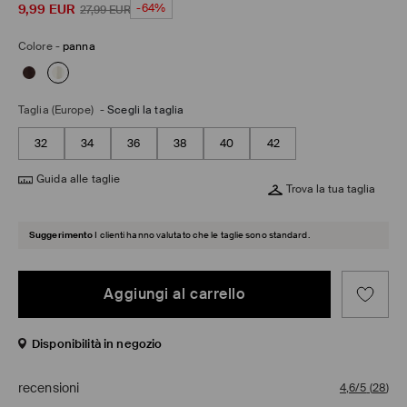
9,99
EUR
-64%
27,99
EUR
Colore
-
panna
Taglia (Europe)
-
Scegli la taglia
32
34
36
38
40
42
Guida alle taglie
Trova la tua taglia
Suggerimento
I clienti hanno valutato che le taglie sono standard.
Aggiungi al carrello
Disponibilità in negozio
recensioni
4,6/5
(
28
)