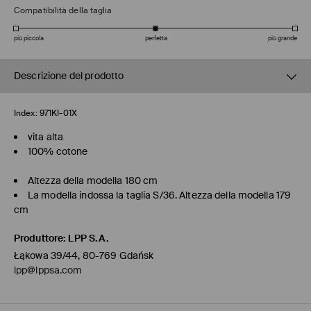
Compatibilità della taglia
più piccola
perfetta
più grande
Descrizione del prodotto
Index:
971KI-01X
vita alta
100% cotone
Altezza della modella 180 cm
La modella indossa la taglia S/36. Altezza della modella 179
cm
Produttore
:
LPP S.A.
Łąkowa 39/44, 80-769 Gdańsk
lpp@lppsa.com