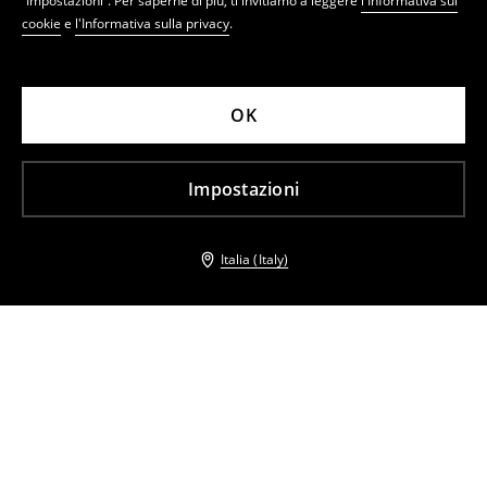
“Impostazioni”. Per saperne di più, ti invitiamo a leggere
l'Informativa sui
cookie
e
l'Informativa sulla privacy
.
OK
Impostazioni
Italia (Italy)