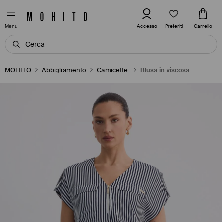
Preferiti
Accesso
Carrello
Menu
MOHITO
Abbigliamento
Camicette
Blusa in viscosa