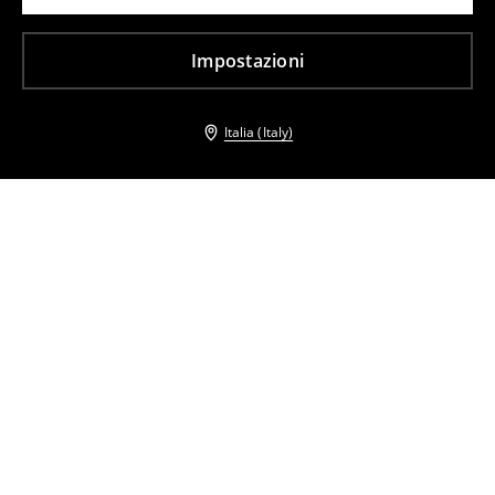
Impostazioni
Italia (Italy)
Altri clienti hanno scelto anche
Blusa in viscosa
Blusa in viscosa
7
,
99
EUR
15,99
EUR
7
,
99
EUR
15,99
EUR
Blusa in viscosa
Blusa in viscosa
17
,
99
EUR
7
,
99
EUR
17,99
EUR