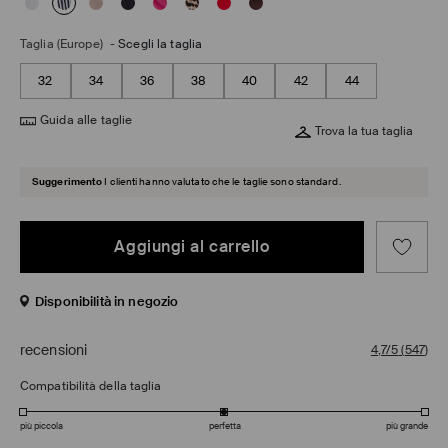
Taglia (Europe)
-
Scegli la taglia
32
34
36
38
40
42
44
Guida alle taglie
Trova la tua taglia
Suggerimento
I clienti hanno valutato che le taglie sono standard.
Aggiungi al carrello
Disponibilità in negozio
recensioni
4,7/5
(
547
)
Compatibilità della taglia
più piccola
perfetta
più grande