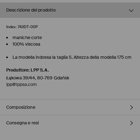
Descrizione del prodotto
Index:
743DT-00P
maniche corte
100% viscosa
La modella indossa la taglia S. Altezza della modella 175 cm
Produttore
:
LPP S.A.
Łąkowa 39/44, 80-769 Gdańsk
lpp@lppsa.com
Composizione
Consegna e resi
1° TESSUTO
:
100% VISCOSA
LAVARE CON COLORI SIMILI