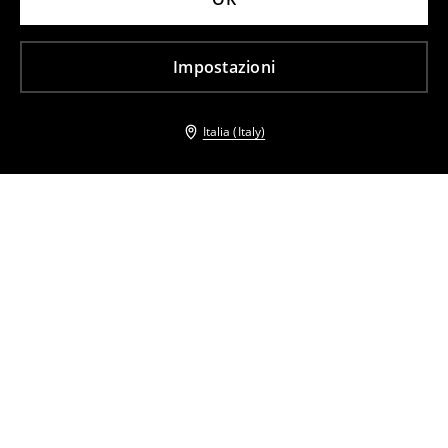
Impostazioni
Italia (Italy)
Altri clienti hanno scelto anche
Maxi abito
Basket bag
19
,
99
EUR
32,99
EUR
9
,
99
EUR
27,99
EUR