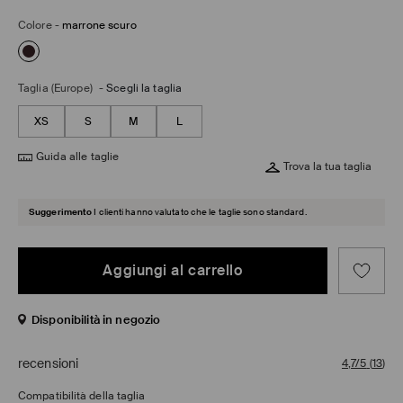
Colore
-
marrone scuro
Taglia (Europe)
-
Scegli la taglia
XS
S
M
L
Guida alle taglie
Trova la tua taglia
Suggerimento
I clienti hanno valutato che le taglie sono standard.
Aggiungi al carrello
Disponibilità in negozio
recensioni
4,7/5
(
13
)
Compatibilità della taglia