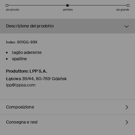
più piccola
perfetta
più grande
Descrizione del prodotto
Index:
801GG-89X
taglio aderente
spalline
Produttore
:
LPP S.A.
Łąkowa 39/44, 80-769 Gdańsk
lpp@lppsa.com
Composizione
Consegna e resi
Principale
:
90% POLIAMMIDE, 10% ELASTAN