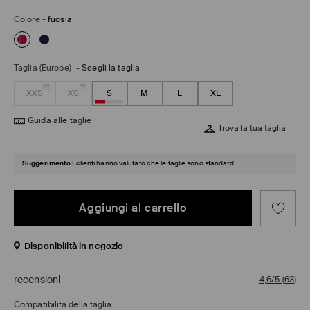
Colore
-
fucsia
Taglia (Europe)
-
Scegli la taglia
XXS
XS
S
M
L
XL
Guida alle taglie
Trova la tua taglia
Suggerimento
I clienti hanno valutato che le taglie sono standard.
Aggiungi al carrello
Disponibilità in negozio
recensioni
4,6/5
(
63
)
Compatibilità della taglia