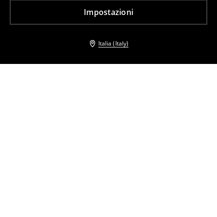
Impostazioni
Italia (Italy)
Altri clienti hanno scelto anche
Tuta intera da donna
Vestito estivo
34
,
99
EUR
45,99
EUR
19
,
99
EUR
37,99
EUR
Tuta elegante
Tuta intera in misto lino