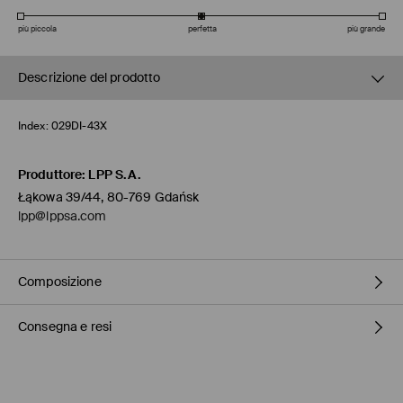
più piccola
perfetta
più grande
Descrizione del prodotto
Index:
029DI-43X
Produttore
:
LPP S.A.
Łąkowa 39/44, 80-769 Gdańsk
lpp@lppsa.com
Composizione
Consegna e resi
1° TESSUTO
:
100% POLIESTERE
1° RIVESTIMENTO
:
60% VISCOSA, 40% POLIESTERE
Politica di spedizione
LAVARE IN LAVATRICE A TEMP. MAX. 20° C - PROCESSO
NORMALE