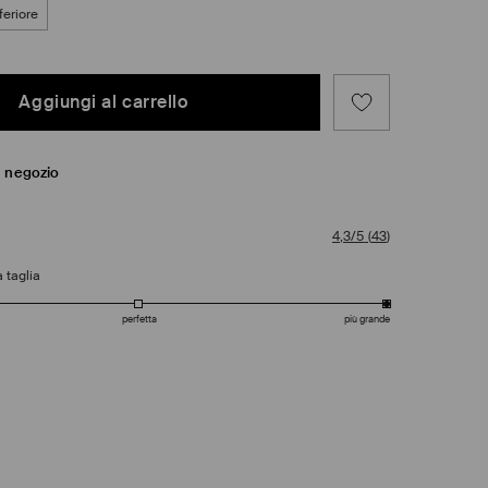
feriore
Aggiungi al carrello
in negozio
4,3/5
(
43
)
 taglia
perfetta
più grande