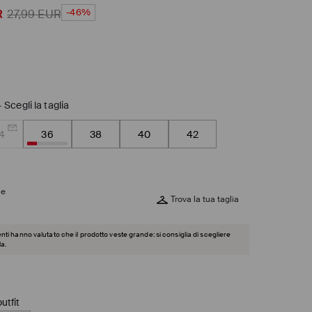
-46%
R
27,99
EUR
-
Scegli la taglia
4
36
38
40
42
ie
Trova la tua taglia
ienti hanno valutato che il prodotto veste grande: si consiglia di scegliere
la.
utfit