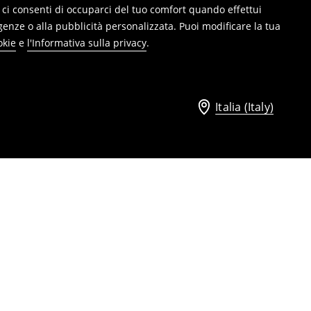
ie, ci consenti di occuparci del tuo comfort quando effettui
genze o alla pubblicità personalizzata. Puoi modificare la tua
okie
e
l'Informativa sulla privacy
.
Italia (Italy)