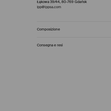
Łąkowa 39/44, 80-769 Gdańsk
lpp@lppsa.com
Composizione
1° TESSUTO
:
55% VISCOSA, 45% BIANCHERIA
Consegna e resi
Politica di spedizione
La spedizione alle isole viene effettuata solo t
Ritiro in negozio Mohito
(4-9 giorni lavorativi)
0,00 EUR / Pagamento online
HR Parcel - Punto di ritiro
(4-9 giorni lavorativi
5,00 EUR / Pagamento online
InPost - Punto di ritiro
(4-9 giorni lavorativi)
5,00 EUR / Pagamento online