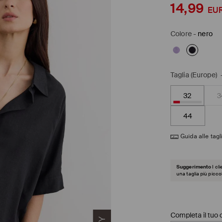
14,99
EU
Colore
-
nero
Taglia (Europe)
32
3
44
Guida alle tagl
Suggerimento
I cl
una taglia più picco
Completa il tuo o