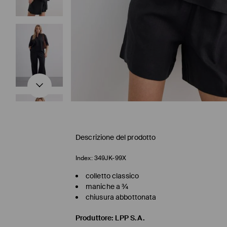
Descrizione del prodotto
Index:
349JK-99X
colletto classico
maniche a ¾
chiusura abbottonata
Produttore
:
LPP S.A.