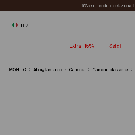
–15% sui prodotti selezionat
IT
Extra -15%
Saldi
MOHITO
Abbigliamento
Camicie
Camicie classiche