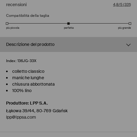
recensioni
4,8/5
(
331
)
Compatibilità della taglia
più piccola
perfetta
più grande
Descrizione del prodotto
Index:
136JG-33X
colletto classico
maniche lunghe
chiusura abbottonata
100% lino
Produttore
:
LPP S.A.
Łąkowa 39/44, 80-769 Gdańsk
lpp@lppsa.com