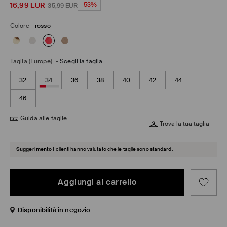
16,99
EUR
-53%
35,99
EUR
Colore
-
rosso
Taglia (Europe)
-
Scegli la taglia
32
34
36
38
40
42
44
46
Guida alle taglie
Trova la tua taglia
Suggerimento
I clienti hanno valutato che le taglie sono standard.
Aggiungi al carrello
Disponibilità in negozio