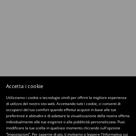
Accetta i cookie
Utilizziamo i cookie o tecnologie simili per offrirti la migliore esperienza
di utilizzo del nostro sito web. Accettando tutti i cookie, ci consenti di
occuparci del tuo comfort quando effettui acquisti in base alle tue
preferenze e abitudini e di adattare la visualizzazione della nostra offerta
individualmente alle tue esigenze o alla pubblicità personalizzata. Puoi
modificare la tua scelta in qualsiasi momento cliccando sull'opzione
“Impostazioni”. Per saperne di più, ti invitiamo a leggere
l'Informativa sui