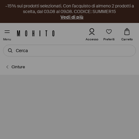
–15% sui prodotti selezionati. Con l’acquisto di almeno 2 prodotti a
scelta, dal 03.08 al 09.08. CODICE: SUMMER15
Vedi di più
Preferiti
Accesso
Carrello
Menu
Cinture