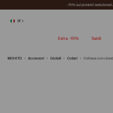
–15% sui prodotti selezionat
IT
Extra -15%
Saldi
MOHITO
Accessori
Gioielli
Collari
Collana con cion