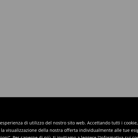
iori a 50 EUR.
 renderli entro 30 giorni dalla data
reso online e inviaci i prodotti.
re restituiti nei punti vendita. Si
re esperienza di utilizzo del nostro sito web. Accettando tutti i cook
 la visualizzazione della nostra offerta individualmente alle tue esi
oni”. Per saperne di più, ti invitiamo a leggere
l'Informativa sui co