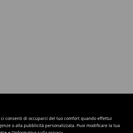
ie, ci consenti di occuparci del tuo comfort quando effettui
genze o alla pubblicità personalizzata. Puoi modificare la tua
okie
e
l'Informativa sulla privacy
.