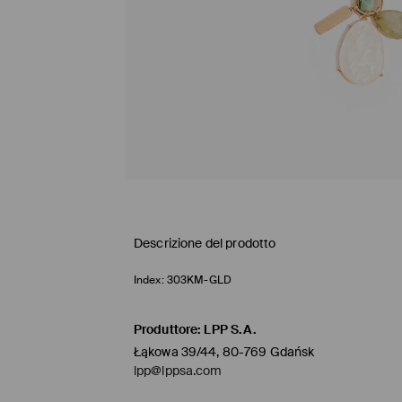
Descrizione del prodotto
Index:
303KM-GLD
Produttore
:
LPP S.A.
Łąkowa 39/44, 80-769 Gdańsk
lpp@lppsa.com