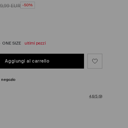
-50%
9,99
EUR
-
ONE SIZE
ultimi pezzi
Aggiungi al carrello
in negozio
4,6/5
(
9
)