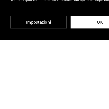
⟶
Resi
Impostazioni
OK
Altri clienti hanno scelto anche