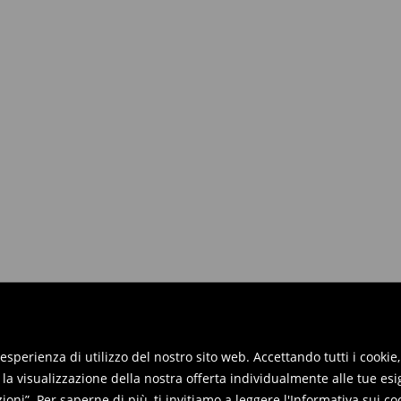
iori a 50 EUR.
 renderli entro 30 giorni dalla data
reso online e inviaci i prodotti.
re restituiti nei punti vendita. Si
re esperienza di utilizzo del nostro sito web. Accettando tutti i cook
 la visualizzazione della nostra offerta individualmente alle tue esi
oni”. Per saperne di più, ti invitiamo a leggere
l'Informativa sui co