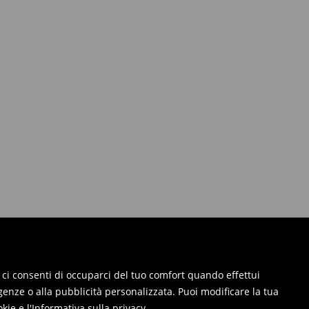
ie, ci consenti di occuparci del tuo comfort quando effettui
genze o alla pubblicità personalizzata. Puoi modificare la tua
okie
e
l'Informativa sulla privacy
.