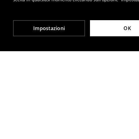
⟶
Resi
Impostazioni
OK
Altri clienti hanno scelto anche