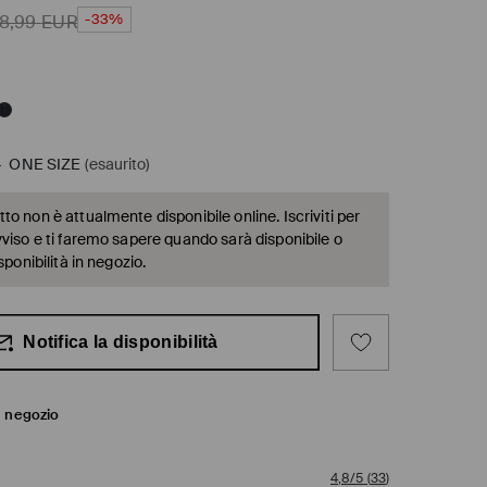
-33%
8,99
EUR
-
ONE SIZE
(esaurito)
o non è attualmente disponibile online. Iscriviti per
vviso e ti faremo sapere quando sarà disponibile o
sponibilità in negozio.
Notifica la disponibilità
in negozio
4,8/5
(
33
)