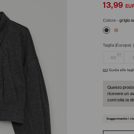
13,99
EU
Colore
-
grigio 
Taglia (Europe)
XS
Guida alle tagl
Questo prodott
ricevere un a
controlla la di
Suggerimento
I cl