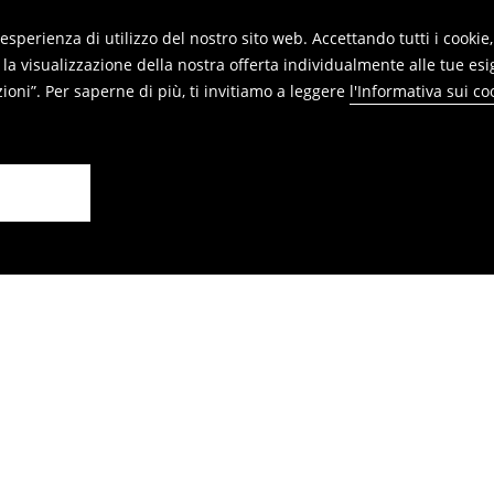
re restituiti nei punti vendita. Si
re esperienza di utilizzo del nostro sito web. Accettando tutti i cook
 la visualizzazione della nostra offerta individualmente alle tue esi
oni”. Per saperne di più, ti invitiamo a leggere
l'Informativa sui co