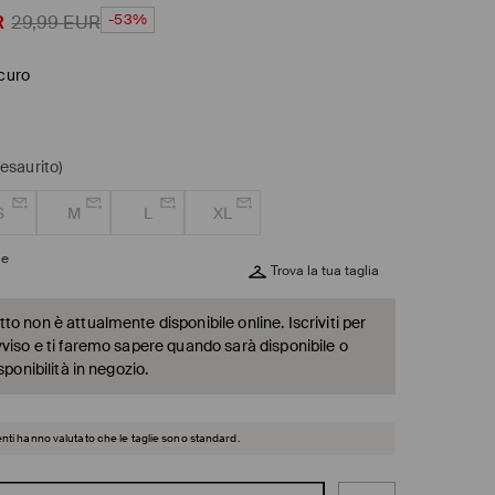
-53%
R
29,99
EUR
scuro
(esaurito)
S
M
L
XL
ie
Trova la tua taglia
o non è attualmente disponibile online. Iscriviti per
vviso e ti faremo sapere quando sarà disponibile o
sponibilità in negozio.
ienti hanno valutato che le taglie sono standard.