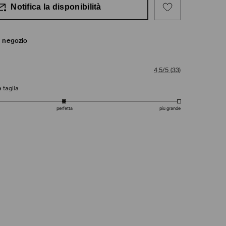
Notifica la disponibilità
in negozio
4,5/5
(
33
)
 taglia
perfetta
più grande