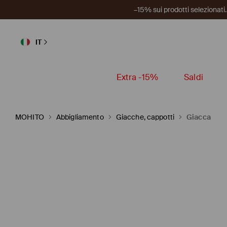
–15% sui prodotti selezionat
IT
Extra -15%
Saldi
MOHITO
Abbigliamento
Giacche, cappotti
Giacca