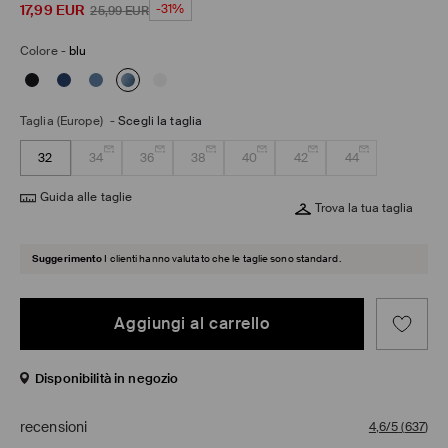
17,99
EUR
-31%
25,99
EUR
Colore
-
blu
Taglia (Europe)
-
Scegli la taglia
32
34
36
38
40
42
44
Guida alle taglie
Trova la tua taglia
Suggerimento
I clienti hanno valutato che le taglie sono standard.
Aggiungi al carrello
Disponibilità in negozio
recensioni
4,6/5
(
637
)